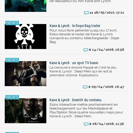
de réalisateur du film Kane and Lynch.
28/05/2010, 17:11
11
Kane & Lynch : le Dope Bag trailer
Pour nous faire patienter jusqu'au 17 avril,
Eidos dévoile le trailer de Kane & Lynch
consacré au contenu téléchargeable : Dope
Bag.
14/04/2008, 16:58
6
Kane & Lynch : un spot TV banni
La censure a encore frappé et c'est le jeu
Kane & Lynch : Dead Men qui en est la
première victime. Explications.
09/04/2008, 16:47
8
Kane & Lynch : bientôt du contenu
Eidos Interactive mettra prochainement en
téléchargement sur les Marketplace et
PlayStation Store quatre nouvelles maps pour
Kane & Lynch : Dead Men.
08/04/2008, 11:36
6