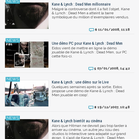
Kane & Lynch : Dead Men millionnaire
Malgré la controverse dont il a fait l'objet, Kane
& Lynch : Dead Men a atteint la barre
symbolique du million d'exemplaires vendus.
11/01/2008, 11:18
6
Une démo PC pour Kane & Lynch : Dead Men
Eidos vient de mettre en ligne la démo
jouable de Kane & Lynch : Dead Men, sur PC
cette fois-ci.
07/01/2008, 14:42
5
Kane & Lynch : une démo sur le Live
Quelques semaines après sa sortie, Eidos
propose une démo de Kane & Lynch : Dead
Men jouable en coop'.
19/12/2007, 10:48
8
Kane & Lynch bientôt au cinéma
Alors que Hitman ne devrait pas trop tarder à
arriver au cinéma, un autre jeu issu des
studios Io Interactive sera adapaté sur grand
écran. Il s'agit de Kane & Lynch : Dead Men.