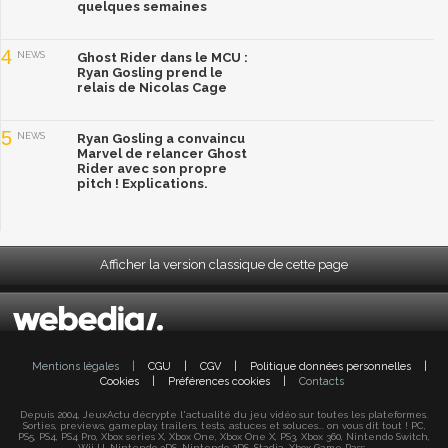
quelques semaines
4
NEWS
Ghost Rider dans le MCU :
Ryan Gosling prend le
relais de Nicolas Cage
5
NEWS
Ryan Gosling a convaincu
Marvel de relancer Ghost
Rider avec son propre
pitch ! Explications.
Afficher la version classique de cette page
Mentions légales
|
CGU
|
CGV
|
Politique données personnelles
|
Cookies
|
Préférences cookies
|
Contacts
Depuis 2004, JeuxActu décrypte l'actualité du jeu vidéo sur toutes les plateformes.
Sorties, previews, gameplay, trailers, tests, astuces et soluces... on vous dit tout ! PC,
PS5, PS4, PS4 Pro, Xbox series X, Xbox One, Xbox One X, PS3, Xbox 360, Nintendo Switch,
Wii U, Nintendo 3DS, Nintendo 2DS, Stadia, Xbox Game Pass...