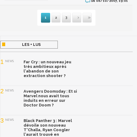
08/10/2007, 19:01
16
1
2
3
Suivante
Dernière
LES + LUS
1
NEWS
Far Cry : un nouveau jeu
très ambitieux après
l'abandon de son
extraction shooter ?
2
NEWS
Avengers Doomsday : Et si
Marvel nous avait tous
induits en erreur sur
Doctor Doom ?
3
NEWS
Black Panther 3 : Marvel
dévoile son nouveau
T'Challa, Ryan Coogler
l'aurait trouvé en