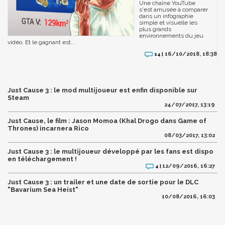
Une chaîne YouTube
s'est amusée à comparer
dans un infographie
simple et visuelle les
plus grands
environnements du jeu
vidéo. Et le gagnant est...
16/10/2018, 18:38
14 |
Just Cause 3 : le mod multijoueur est enfin disponible sur
Steam
24/07/2017, 13:19
Just Cause, le film : Jason Momoa (Khal Drogo dans Game of
Thrones) incarnera Rico
08/03/2017, 13:02
Just Cause 3 : le multijoueur développé par les fans est dispo
en téléchargement !
12/09/2016, 16:27
4 |
Just Cause 3 : un trailer et une date de sortie pour le DLC
"Bavarium Sea Heist"
10/08/2016, 16:03