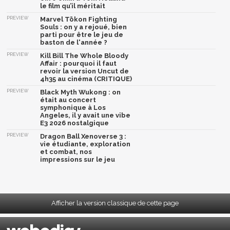
le film qu’il méritait
PREVIEW
Marvel Tōkon Fighting
Souls : on y a rejoué, bien
parti pour être le jeu de
baston de l'année ?
PREVIEW
Kill Bill The Whole Bloody
Affair : pourquoi il faut
revoir la version Uncut de
4h35 au cinéma (CRITIQUE)
PREVIEW
Black Myth Wukong : on
était au concert
symphonique à Los
Angeles, il y avait une vibe
E3 2026 nostalgique
PREVIEW
Dragon Ball Xenoverse 3 :
vie étudiante, exploration
et combat, nos
impressions sur le jeu
Afficher la version classique de cette page