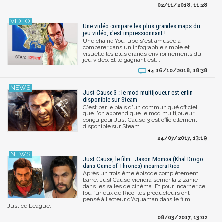
02/11/2018, 11:28
Une vidéo compare les plus grandes maps du
jeu vidéo, c'est impressionnant !
Une chaîne YouTube s'est amusée à
comparer dans un infographie simple et
visuelle les plus grands environnements du
jeu vidéo. Et le gagnant est...
16/10/2018, 18:38
14
Just Cause 3 : le mod multijoueur est enfin
disponible sur Steam
C'est par le biais d'un communiqué officiel
que l'on apprend que le mod multijoueur
conçu pour Just Cause 3 est officiellement
disponible sur Steam.
24/07/2017, 13:19
Just Cause, le film : Jason Momoa (Khal Drogo
dans Game of Thrones) incarnera Rico
Après un troisième épisode complètement
barré, Just Cause viendra semer la zizanie
dans les salles de cinéma. Et pour incarner ce
fou furieux de Rico, les producteurs ont
pensé à l'acteur d'Aquaman dans le film
Justice League.
08/03/2017, 13:02