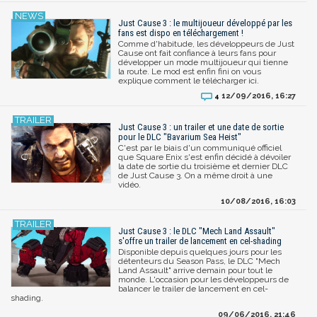
Just Cause 3 : le multijoueur développé par les
fans est dispo en téléchargement !
Comme d'habitude, les développeurs de Just
Cause ont fait confiance à leurs fans pour
développer un mode multijoueur qui tienne
la route. Le mod est enfin fini on vous
explique comment le télécharger ici.
12/09/2016, 16:27
4
Just Cause 3 : un trailer et une date de sortie
pour le DLC "Bavarium Sea Heist"
C'est par le biais d'un communiqué officiel
que Square Enix s'est enfin décidé à dévoiler
la date de sortie du troisième et dernier DLC
de Just Cause 3. On a même droit à une
vidéo.
10/08/2016, 16:03
Just Cause 3 : le DLC "Mech Land Assault"
s'offre un trailer de lancement en cel-shading
Disponible depuis quelques jours pour les
détenteurs du Season Pass, le DLC "Mech
Land Assault" arrive demain pour tout le
monde. L'occasion pour les développeurs de
balancer le trailer de lancement en cel-
shading.
09/06/2016, 21:46