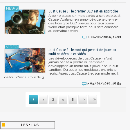
Just Cause 3 : le premier DLC est en approche
A peine plus d'un mois après la sortie de Just
Cause, Avalanche a annoncé que le premier
des trois gros DLC prévus pour leur open-
world était presque terminé. Il sera consacré
au domaine aérien.
06/01/2016, 14:21
1
Just Cause 3 : le mod qui permet de jouer en
multi se dévoile en vidéo
Les développeurs de Just Cause 3 n'ont
jamais pensé à perdre du temps en
développant un mode multijoueur pour leur
sandbox. Du coup, les moddeurs ont pris le
relais. Après Just Cause 2 et son mode multi
de fou, c'est au tour du 3.
04/01/2016, 16:54
7
1
2
3
4
5
Suivante
Dernière
LES + LUS