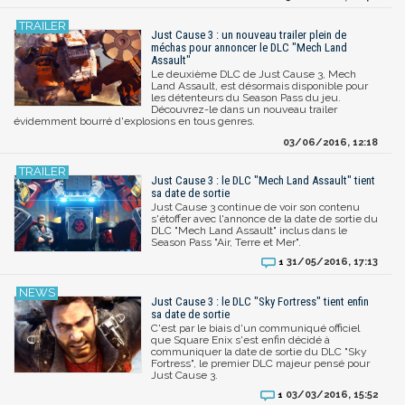
Just Cause 3 : un nouveau trailer plein de
méchas pour annoncer le DLC "Mech Land
Assault"
Le deuxième DLC de Just Cause 3, Mech
Land Assault, est désormais disponible pour
les détenteurs du Season Pass du jeu.
Découvrez-le dans un nouveau trailer
évidemment bourré d'explosions en tous genres.
03/06/2016, 12:18
Just Cause 3 : le DLC "Mech Land Assault" tient
sa date de sortie
Just Cause 3 continue de voir son contenu
s'étoffer avec l'annonce de la date de sortie du
DLC "Mech Land Assault" inclus dans le
Season Pass "Air, Terre et Mer".
31/05/2016, 17:13
1
Just Cause 3 : le DLC "Sky Fortress" tient enfin
sa date de sortie
C'est par le biais d'un communiqué officiel
que Square Enix s'est enfin décidé à
communiquer la date de sortie du DLC "Sky
Fortress", le premier DLC majeur pensé pour
Just Cause 3.
03/03/2016, 15:52
1