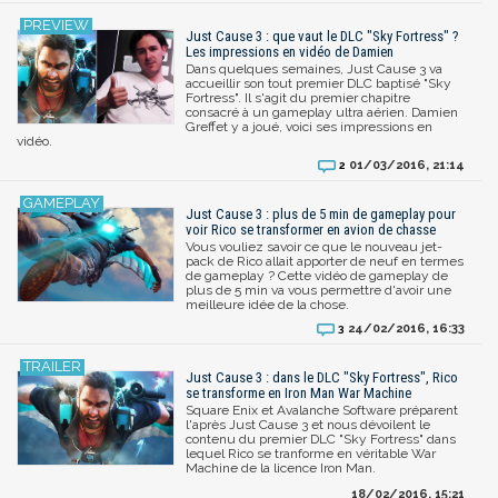
Just Cause 3 : que vaut le DLC "Sky Fortress" ?
Les impressions en vidéo de Damien
Dans quelques semaines, Just Cause 3 va
accueillir son tout premier DLC baptisé "Sky
Fortress". Il s'agit du premier chapitre
consacré à un gameplay ultra aérien. Damien
Greffet y a joué, voici ses impressions en
vidéo.
01/03/2016, 21:14
2
Just Cause 3 : plus de 5 min de gameplay pour
voir Rico se transformer en avion de chasse
Vous vouliez savoir ce que le nouveau jet-
pack de Rico allait apporter de neuf en termes
de gameplay ? Cette vidéo de gameplay de
plus de 5 min va vous permettre d'avoir une
meilleure idée de la chose.
24/02/2016, 16:33
3
Just Cause 3 : dans le DLC "Sky Fortress", Rico
se transforme en Iron Man War Machine
Square Enix et Avalanche Software préparent
l'après Just Cause 3 et nous dévoilent le
contenu du premier DLC "Sky Fortress" dans
lequel Rico se tranforme en véritable War
Machine de la licence Iron Man.
18/02/2016, 15:21