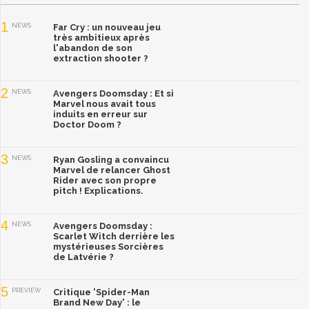
1
NEWS
Far Cry : un nouveau jeu
très ambitieux après
l'abandon de son
extraction shooter ?
2
NEWS
Avengers Doomsday : Et si
Marvel nous avait tous
induits en erreur sur
Doctor Doom ?
3
NEWS
Ryan Gosling a convaincu
Marvel de relancer Ghost
Rider avec son propre
pitch ! Explications.
4
NEWS
Avengers Doomsday :
Scarlet Witch derrière les
mystérieuses Sorcières
de Latvérie ?
5
PREVIEW
Critique 'Spider-Man
Brand New Day' : le