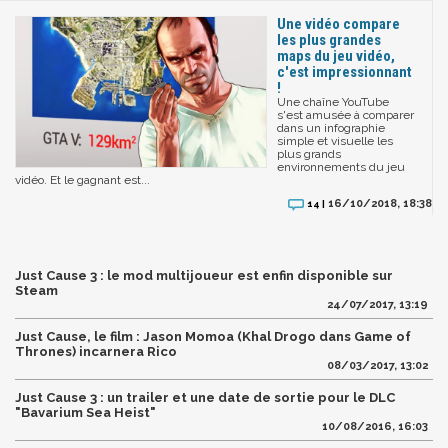
Une vidéo compare
les plus grandes
maps du jeu vidéo,
c'est impressionnant
!
Une chaîne YouTube
s'est amusée à comparer
dans un infographie
simple et visuelle les
plus grands
environnements du jeu
vidéo. Et le gagnant est...
16/10/2018, 18:38
14 |
Just Cause 3 : le mod multijoueur est enfin disponible sur
Steam
24/07/2017, 13:19
Just Cause, le film : Jason Momoa (Khal Drogo dans Game of
Thrones) incarnera Rico
08/03/2017, 13:02
Just Cause 3 : un trailer et une date de sortie pour le DLC
"Bavarium Sea Heist"
10/08/2016, 16:03