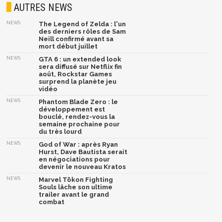
AUTRES NEWS
NEWS
The Legend of Zelda : l'un
des derniers rôles de Sam
Neill confirmé avant sa
mort début juillet
NEWS
GTA 6 : un extended look
sera diffusé sur Netflix fin
août, Rockstar Games
surprend la planète jeu
vidéo
NEWS
Phantom Blade Zero : le
développement est
bouclé, rendez-vous la
semaine prochaine pour
du très lourd
NEWS
God of War : après Ryan
Hurst, Dave Bautista serait
en négociations pour
devenir le nouveau Kratos
NEWS
Marvel Tōkon Fighting
Souls lâche son ultime
trailer avant le grand
combat