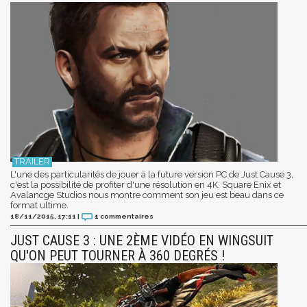
L'une des particularités de jouer à la future version PC de Just Cause 3,
c'est la possibilité de profiter d'une résolution en 4K. Square Enix et
Avalancge Studios nous montre comment son jeu est beau dans ce
format ultime.
18/11/2015, 17:11
|
1
commentaires
JUST CAUSE 3 : UNE 2ÈME VIDÉO EN WINGSUIT
QU'ON PEUT TOURNER À 360 DEGRÉS !