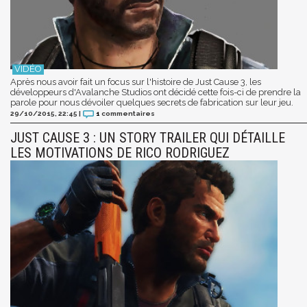
Après nous avoir fait un focus sur l'histoire de Just Cause 3, les
développeurs d'Avalanche Studios ont décidé cette fois-ci de prendre la
parole pour nous dévoiler quelques secrets de fabrication sur leur jeu.
29/10/2015, 22:45
|
1
commentaires
JUST CAUSE 3 : UN STORY TRAILER QUI DÉTAILLE
LES MOTIVATIONS DE RICO RODRIGUEZ