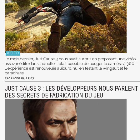
Le mois dernier, Just Cause 3 nous avait surpris en proposant une vidéo
assez inédite dans laquelle il était possible de bouger la caméra à 360°.
L'expérience est renouvelée aujourd'hui en testant la wingsuit et le
parachute.
17/11/2015, 11:07
JUST CAUSE 3 : LES DÉVELOPPEURS NOUS PARLENT
DES SECRETS DE FABRICATION DU JEU