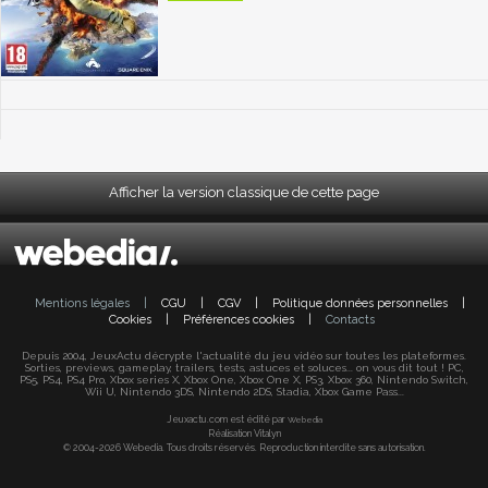
Afficher la version classique de cette page
Mentions légales
|
CGU
|
CGV
|
Politique données personnelles
|
Cookies
|
Préférences cookies
|
Contacts
Depuis 2004, JeuxActu décrypte l'actualité du jeu vidéo sur toutes les plateformes.
Sorties, previews, gameplay, trailers, tests, astuces et soluces... on vous dit tout ! PC,
PS5, PS4, PS4 Pro, Xbox series X, Xbox One, Xbox One X, PS3, Xbox 360, Nintendo Switch,
Wii U, Nintendo 3DS, Nintendo 2DS, Stadia, Xbox Game Pass...
Jeuxactu.com est édité par
Webedia
Réalisation Vitalyn
© 2004-2026 Webedia. Tous droits réservés. Reproduction interdite sans autorisation.