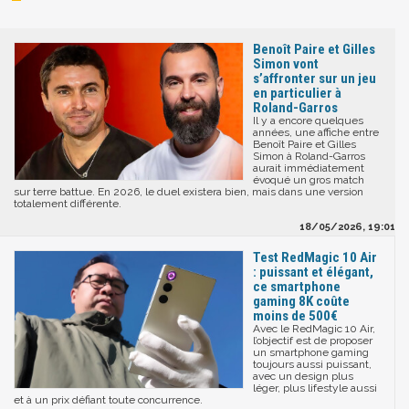
Benoît Paire et Gilles
Simon vont
s’affronter sur un jeu
en particulier à
Roland-Garros
Il y a encore quelques
années, une affiche entre
Benoît Paire et Gilles
Simon à Roland-Garros
aurait immédiatement
évoqué un gros match
sur terre battue. En 2026, le duel existera bien, mais dans une version
totalement différente.
18/05/2026, 19:01
Test RedMagic 10 Air
: puissant et élégant,
ce smartphone
gaming 8K coûte
moins de 500€
Avec le RedMagic 10 Air,
l’objectif est de proposer
un smartphone gaming
toujours aussi puissant,
avec un design plus
léger, plus lifestyle aussi
et à un prix défiant toute concurrence.