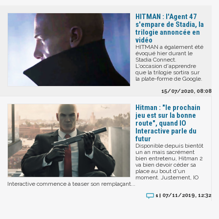
HITMAN : l'Agent 47
s'empare de Stadia, la
trilogie annoncée en
vidéo
HITMAN a également été
évoqué hier durant le
Stadia Connect.
L'occasion d'apprendre
que la trilogie sortira sur
la plate-forme de Google.
15/07/2020, 08:08
Hitman : "le prochain
jeu est sur la bonne
route", quand IO
Interactive parle du
futur
Disponible depuis bientôt
un an mais sacrément
bien entretenu, Hitman 2
va bien devoir céder sa
place au bout d'un
moment. Justement, IO
Interactive commence à teaser son remplaçant...
07/11/2019, 12:32
1 |