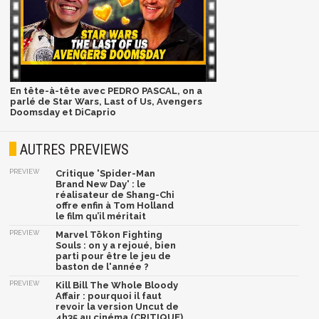
En tête-à-tête avec PEDRO PASCAL, on a
parlé de Star Wars, Last of Us, Avengers
Doomsday et DiCaprio
AUTRES PREVIEWS
PREVIEW
Critique 'Spider-Man
Brand New Day' : le
réalisateur de Shang-Chi
offre enfin à Tom Holland
le film qu’il méritait
PREVIEW
Marvel Tōkon Fighting
Souls : on y a rejoué, bien
parti pour être le jeu de
baston de l'année ?
PREVIEW
Kill Bill The Whole Bloody
Affair : pourquoi il faut
revoir la version Uncut de
4h35 au cinéma (CRITIQUE)