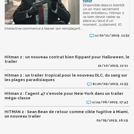
futur
Disponible depuis bientôt
un an mais sacrément
bien entretenu, Hitman 2
va bien devoir céder sa
place au bout d'un
moment. Justement, IO
Interactive commence à teaser son remplaçant...
07/11/2019, 12:32
1 |
Hitman 2 : un nouveau contrat bien flippant pour Halloween, le
trailer
21/10/2019, 17:11
Hitman 2 : un trailer tropical pour le nouveau DLC, du sang sur
les plages paradisiaques
20/09/2019, 11:53
6 |
Hitman 2 : l'agent 47 s'envole pour New-York dans un trailer
méga-classe
24/06/2019, 17:43
1 |
HITMAN 2 : Sean Bean de retour comme cible fugitive à Miami,
un nouveau trailer
02/05/2019, 16:19