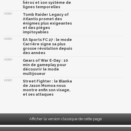
héros et son système de
lignes temporelles
VIDÉO
Tomb Raider Legacy of
Atlantis promet des
énigmes plus exigeantes
et des pièges
impitoyables
VIDÉO
EA Sports FC 27 : le mode
Carrière signe sa plus
grosse révolution depuis
des années
VIDÉO
Gears of War E-Day : 10
min de gameplay pour
découvrir le mode
multijoueur
VIDÉO
Street Fighter : le Blanka
de Jason Momoa nous
montre enfin son visage,
et ses attaques
Afficher la version classique de cette page