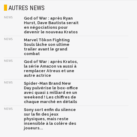
AUTRES NEWS
NEWS
God of War : après Ryan
Hurst, Dave Bautista serait
en négociations pour
devenir le nouveau Kratos
NEWS
Marvel Tōkon Fighting
Souls lâche son ultime
trailer avant le grand
combat
NEWS
God of War : après Kratos,
la série Amazon va aussi à
remplacer Atreus et une
autre actrice
NEWS
Spider-Man Brand New
Day pulvérise le box-office
avec quasi 1 milliard en un
weekend ! Les chiffres de
chaque marché en détails
NEWS
Sony sort enfin du silence
sur la fin des jeux
physiques, mais reste
insensible à la colère des
joueurs...