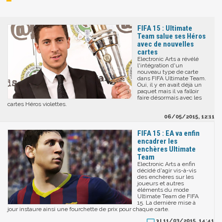
FIFA 15 : Ultimate
Team salue ses Héros
avec de nouvelles
cartes
Electronic Arts a révélé
l'intégration d'un
nouveau type de carte
dans FIFA Ultimate Team.
Oui, il y en avait déjà un
paquet mais il va falloir
faire désormais avec les
cartes Héros violettes.
06/05/2015, 12:11
FIFA 15 : EA va enfin
encadrer les
enchères Ultimate
Team
Electronic Arts a enfin
décidé d'agir vis-à-vis
des enchères sur les
joueurs et autres
éléments du mode
Ultimate Team de FIFA
15. La dernière mise à
jour instaure ainsi une fourchette de prix pour chaque carte.
11/03/2015, 14:41
3 |