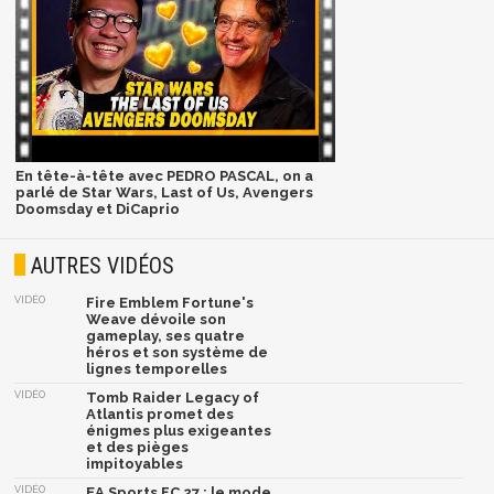
En tête-à-tête avec PEDRO PASCAL, on a
parlé de Star Wars, Last of Us, Avengers
Doomsday et DiCaprio
AUTRES VIDÉOS
VIDÉO
Fire Emblem Fortune's
Weave dévoile son
gameplay, ses quatre
héros et son système de
lignes temporelles
VIDÉO
Tomb Raider Legacy of
Atlantis promet des
énigmes plus exigeantes
et des pièges
impitoyables
VIDÉO
EA Sports FC 27 : le mode