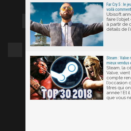
Far Cry 5 : le 
voilà comment 
Ubisoft ann
faire l'obje
à partir de 
détails de l
Steam : Valve r
mieux vendus e
Steam, la c
Valve, vien
compte rend
l'occasion d
titres qui o
année ! Et il
que vous ne