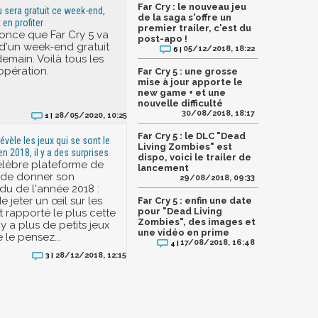
Far Cry : le nouveau jeu
jeu sera gratuit ce week-end,
de la saga s'offre un
en profiter
premier trailer, c'est du
once que Far Cry 5 va
post-apo !
t d'un week-end gratuit
05/12/2018, 18:22
6 |
demain. Voilà tous les
'opération.
Far Cry 5 : une grosse
mise à jour apporte le
new game + et une
nouvelle difficulté
30/08/2018, 18:17
28/05/2020, 10:25
1 |
Far Cry 5 : le DLC "Dead
évèle les jeux qui se sont le
Living Zombies" est
n 2018, il y a des surprises
dispo, voici le trailer de
élèbre plateforme de
lancement
t de donner son
29/08/2018, 09:33
u de l'année 2018 :
e jeter un œil sur les
Far Cry 5 : enfin une date
pour "Dead Living
nt rapporté le plus cette
Zombies", des images et
 y a plus de petits jeux
une vidéo en prime
 le pensez...
17/08/2018, 16:48
4 |
28/12/2018, 12:15
3 |