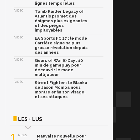
lignes temporelles
VIDÉO
Tomb Raider Legacy of
Atlantis promet des
énigmes plus exigeantes
et des pièges
impitoyables
VIDÉO
EA Sports FC 27 : le mode
Carrière signe sa plus
grosse révolution depuis
des années
VIDÉO
Gears of War E-Day : 10
min de gameplay pour
découvrir le mode
multijoueur
VIDÉO
Street Fighter : le Blanka
de Jason Momoa nous
montre enfin son visage,
et ses attaques
LES + LUS
1
NEWS
Mauvaise nouvelle pour