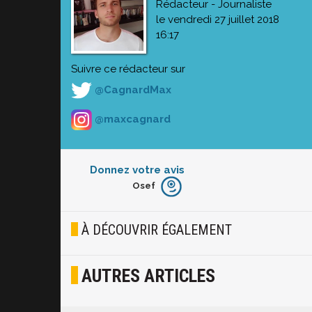
Rédacteur - Journaliste
le vendredi 27 juillet 2018
16:17
Suivre ce rédacteur sur
@CagnardMax
@maxcagnard
Donnez votre avis
Osef
Furieux
Blasé
À DÉCOUVRIR ÉGALEMENT
Osef
AUTRES ARTICLES
Joyeux
Excité