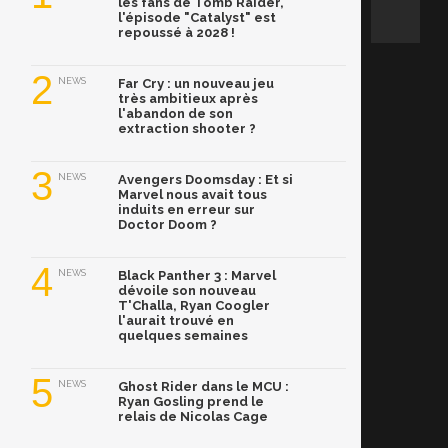
les fans de Tomb Raider,
l'épisode "Catalyst" est
repoussé à 2028 !
2
NEWS
Far Cry : un nouveau jeu
très ambitieux après
l'abandon de son
extraction shooter ?
3
NEWS
Avengers Doomsday : Et si
Marvel nous avait tous
induits en erreur sur
Doctor Doom ?
4
NEWS
Black Panther 3 : Marvel
dévoile son nouveau
T'Challa, Ryan Coogler
l'aurait trouvé en
quelques semaines
5
NEWS
Ghost Rider dans le MCU :
Ryan Gosling prend le
relais de Nicolas Cage