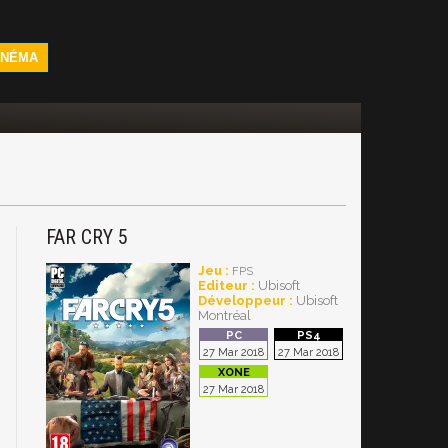
INÉMA
FAR CRY 5
Jeu :
FPS
Editeur :
Ubisoft
Développeur :
Ubisoft
Montréal
27 Mar 2018
27 Mar 2018
27 Mar 2018