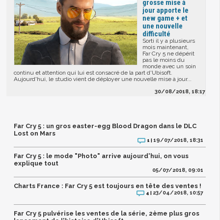
grosse mise à
jour apporte le
new game + et
une nouvelle
difficulté
Sorti il y a plusieurs
mois maintenant,
Far Cry 5 ne dépérit
pas le moins du
monde avec un soin
continu et attention qui lui est consacré de la part d'Ubisoft.
Aujourd'hui, le studio vient de déployer une nouvelle mise à jour...
30/08/2018, 18:17
Far Cry 5 : un gros easter-egg Blood Dragon dans le DLC
Lost on Mars
19/07/2018, 18:31
1 |
Far Cry 5 : le mode "Photo" arrive aujourd'hui, on vous
explique tout
05/07/2018, 09:01
Charts France : Far Cry 5 est toujours en tête des ventes !
23/04/2018, 10:57
4 |
Far Cry 5 pulvérise les ventes de la série, 2ème plus gros