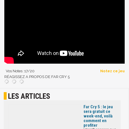
Vos Notes :
17
/20
Notez ce jeu
RÉAGISSEZ A PROPOS DE FAR CRY 5
LES ARTICLES
Far Cry 5 : le jeu
sera gratuit ce
week-end, voilà
comment en
profiter