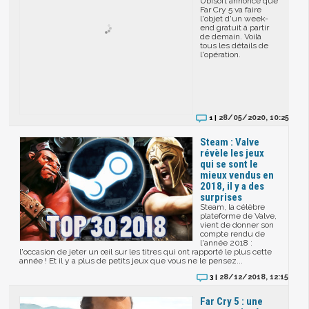
Ubisoft annonce que
Far Cry 5 va faire
l'objet d'un week-
end gratuit à partir
de demain. Voilà
tous les détails de
l'opération.
28/05/2020, 10:25
1 |
Steam : Valve
révèle les jeux
qui se sont le
mieux vendus en
2018, il y a des
surprises
Steam, la célèbre
plateforme de Valve,
vient de donner son
compte rendu de
l'année 2018 :
l'occasion de jeter un œil sur les titres qui ont rapporté le plus cette
année ! Et il y a plus de petits jeux que vous ne le pensez...
28/12/2018, 12:15
3 |
Far Cry 5 : une