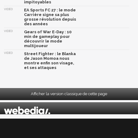
impitoyables
VIDÉO
EA Sports FC 27 : le mode
Carrière signe sa plus
grosse révolution depuis
des années
VIDÉO
Gears of War E-Day : 10
min de gameplay pour
découvrir le mode
multijoueur
VIDÉO
Street Fighter : le Blanka
de Jason Momoa nous
montre enfin son visage,
et ses attaques
Afficher la version classique de cette page
Mentions légales
|
CGU
|
CGV
|
Politique données personnelles
|
Cookies
|
Préférences cookies
|
Contacts