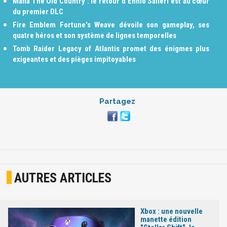
Mafia The Old Country : le retour d'Ennio Salieri est au cœur
du premier DLC
Fire Emblem Fortune's Weave dévoile son gameplay, ses
quatre héros et son système de lignes temporelles
Tomb Raider Legacy of Atlantis promet des énigmes plus
exigeantes et des pièges impitoyables
Partagez
AUTRES ARTICLES
Xbox : une nouvelle
manette édition