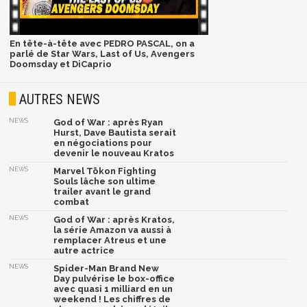
En tête-à-tête avec PEDRO PASCAL, on a
parlé de Star Wars, Last of Us, Avengers
Doomsday et DiCaprio
AUTRES NEWS
NEWS
God of War : après Ryan
Hurst, Dave Bautista serait
en négociations pour
devenir le nouveau Kratos
NEWS
Marvel Tōkon Fighting
Souls lâche son ultime
trailer avant le grand
combat
NEWS
God of War : après Kratos,
la série Amazon va aussi à
remplacer Atreus et une
autre actrice
NEWS
Spider-Man Brand New
Day pulvérise le box-office
avec quasi 1 milliard en un
weekend ! Les chiffres de