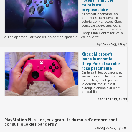
"Stellar Shift", le
coloris est
crépusculaire
Microsoft enchaîne les
annonces de nouveaux
coloris de manettes Xbox,
puisque quelques jours
après nous avoir révélé le
Deep Pink Controller, voilà
qu'on apprend l'arrivée d'une édition spéciale "Stellar Shift".
07/02/2023, 16:46
Xbox : Microsoft
lance la manette
Deep Pink et sa robe
rose percutante
On le sait, les couleurs et
les éditions collectors des
manettes, quel que soit
le constructeur, c'est
quelque chose qui plaît
au public.
02/02/2023, 14:22
PlayStation Plus : les jeux gratuits du mois d'octobre sont
connus, que des bangers ?
28/09/2022, 17:46