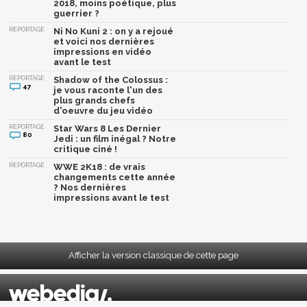
2018, moins poétique, plus
guerrier ?
REPORTAGE
Ni No Kuni 2 : on y a rejoué
et voici nos dernières
impressions en vidéo
avant le test
REPORTAGE
Shadow of the Colossus :
47
je vous raconte l'un des
plus grands chefs
d'oeuvre du jeu vidéo
REPORTAGE
Star Wars 8 Les Dernier
80
Jedi : un film inégal ? Notre
critique ciné !
REPORTAGE
WWE 2K18 : de vrais
changements cette année
? Nos dernières
impressions avant le test
Afficher la version classique de cette page