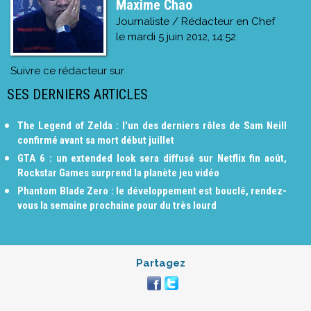
Maxime Chao
Journaliste / Rédacteur en Chef
le
mardi 5 juin 2012, 14:52
Suivre ce rédacteur sur
SES DERNIERS ARTICLES
The Legend of Zelda : l'un des derniers rôles de Sam Neill
confirmé avant sa mort début juillet
GTA 6 : un extended look sera diffusé sur Netflix fin août,
Rockstar Games surprend la planète jeu vidéo
Phantom Blade Zero : le développement est bouclé, rendez-
vous la semaine prochaine pour du très lourd
Partagez