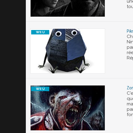
un
to
Pik
Ch
Nin
par
ré
Ré
Zom
C'
qu
ma
par
fon