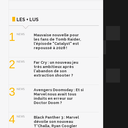
LES + LUS
1
NEWS
Mauvaise nouvelle pour
les fans de Tomb Raider,
l'épisode "Catalyst" est
repoussé à 2028 !
2
NEWS
Far Cry : un nouveau jeu
très ambitieux après
l'abandon de son
extraction shooter ?
3
NEWS
Avengers Doomsday : Et si
Marvel nous avait tous
induits en erreur sur
Doctor Doom ?
4
NEWS
Black Panther 3 : Marvel
dévoile son nouveau
T'Challa, Ryan Coogler