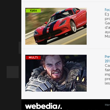
For
E3
pr
Ga
d'
aya
Mo
Pre
201
Ca
fai
im
pr
les
Men