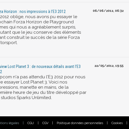
06/06/2012, 06:32
za Horizon : nos impressions à l'E3 2012
 2012 oblige, nous avons pu essayer le
ochain Forza Horizon de Playground
mes qui nous a agréablement surpris,
autant que le jeu conserve des éléments
nt construit le succès de la série Forza
torsport.
22/05/2012, 19:55
view Lost Planet 3 : de nouveaux détails avant l'E3
2
pcom n'a pas attendu l'E3 2012 pour nous
re essayer Lost Planet 3. Voici nos
pressions, manette en mains, de la
emière heure de jeu du titre développé par
 studios Sparks Unlimited.
tions légales
|
CGU
|
CGV
|
Politique données personnelles
|
Cookies
|