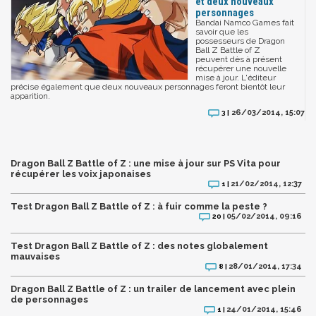
et deux nouveaux
personnages
Bandai Namco Games fait
savoir que les
possesseurs de Dragon
Ball Z Battle of Z
peuvent dès à présent
récupérer une nouvelle
mise à jour. L'éditeur
précise également que deux nouveaux personnages feront bientôt leur
apparition.
26/03/2014, 15:07
3 |
Dragon Ball Z Battle of Z : une mise à jour sur PS Vita pour
récupérer les voix japonaises
21/02/2014, 12:37
1 |
Test Dragon Ball Z Battle of Z : à fuir comme la peste ?
05/02/2014, 09:16
20 |
Test Dragon Ball Z Battle of Z : des notes globalement
mauvaises
28/01/2014, 17:34
8 |
Dragon Ball Z Battle of Z : un trailer de lancement avec plein
de personnages
24/01/2014, 15:46
1 |