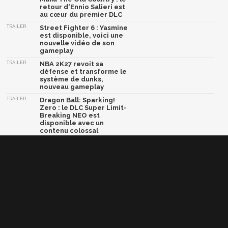
retour d'Ennio Salieri est
au cœur du premier DLC
TRAILER
Street Fighter 6 : Yasmine
est disponible, voici une
nouvelle vidéo de son
gameplay
TRAILER
NBA 2K27 revoit sa
défense et transforme le
système de dunks,
nouveau gameplay
TRAILER
Dragon Ball: Sparking!
Zero : le DLC Super Limit-
Breaking NEO est
disponible avec un
contenu colossal
TRAILER
Crazy Taxi World Tour :
une nouvelle vidéo et une
bêta multijoueur arrive
très bientôt
Afficher la version classique de cette page