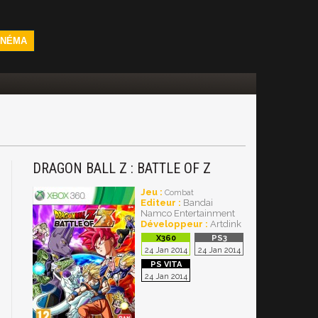
INÉMA
DRAGON BALL Z : BATTLE OF Z
Jeu :
Combat
Editeur :
Bandai
Namco Entertainment
Développeur :
Artdink
24 Jan 2014
24 Jan 2014
24 Jan 2014