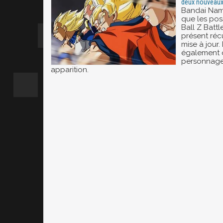
deux nouveau
Bandai Nam
que les po
Ball Z Batt
présent réc
mise à jour.
également 
personnages
apparition.