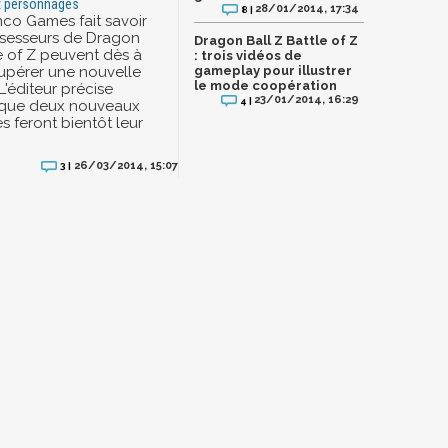
x personnages
28/01/2014, 17:34
8 |
co Games fait savoir
ssesseurs de Dragon
Dragon Ball Z Battle of Z
le of Z peuvent dès à
: trois vidéos de
upérer une nouvelle
gameplay pour illustrer
le mode coopération
 L'éditeur précise
23/01/2014, 16:29
4 |
que deux nouveaux
 feront bientôt leur
26/03/2014, 15:07
3 |