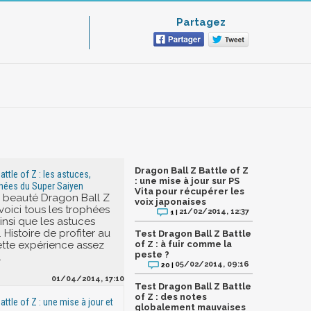
Partagez
Dragon Ball Z Battle of Z
attle of Z : les astuces,
: une mise à jour sur PS
hées du Super Saiyen
Vita pour récupérer les
en beauté Dragon Ball Z
voix japonaises
 voici tous les trophées
21/02/2014, 12:37
1 |
insi que les astuces
 Histoire de profiter au
Test Dragon Ball Z Battle
tte expérience assez
of Z : à fuir comme la
peste ?
.
05/02/2014, 09:16
20 |
01/04/2014, 17:10
Test Dragon Ball Z Battle
of Z : des notes
attle of Z : une mise à jour et
globalement mauvaises