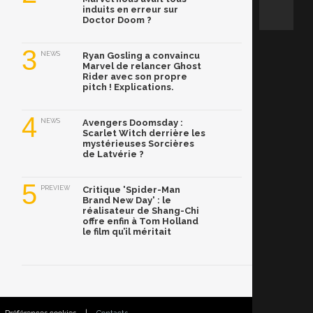
induits en erreur sur
Doctor Doom ?
3
NEWS
Ryan Gosling a convaincu
Marvel de relancer Ghost
Rider avec son propre
pitch ! Explications.
4
NEWS
Avengers Doomsday :
Scarlet Witch derrière les
mystérieuses Sorcières
de Latvérie ?
5
PREVIEW
Critique 'Spider-Man
Brand New Day' : le
réalisateur de Shang-Chi
offre enfin à Tom Holland
le film qu’il méritait