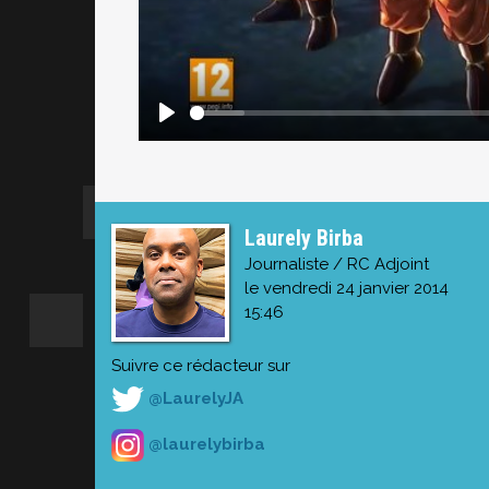
Laurely Birba
Journaliste / RC Adjoint
le vendredi 24 janvier 2014
15:46
Suivre ce rédacteur sur
@LaurelyJA
@laurelybirba