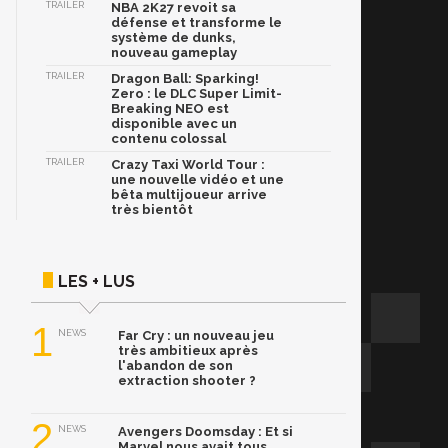
TRAILER
NBA 2K27 revoit sa
défense et transforme le
système de dunks,
nouveau gameplay
TRAILER
Dragon Ball: Sparking!
Zero : le DLC Super Limit-
Breaking NEO est
disponible avec un
contenu colossal
TRAILER
Crazy Taxi World Tour :
une nouvelle vidéo et une
bêta multijoueur arrive
très bientôt
LES + LUS
1
NEWS
Far Cry : un nouveau jeu
très ambitieux après
l'abandon de son
extraction shooter ?
2
NEWS
Avengers Doomsday : Et si
Marvel nous avait tous