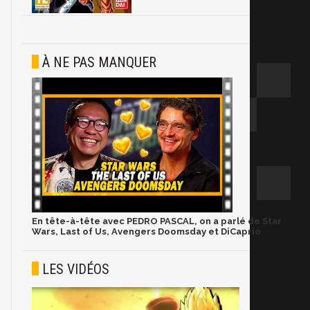
À NE PAS MANQUER
En tête-à-tête avec PEDRO PASCAL, on a parlé de Star
Wars, Last of Us, Avengers Doomsday et DiCaprio
LES VIDÉOS