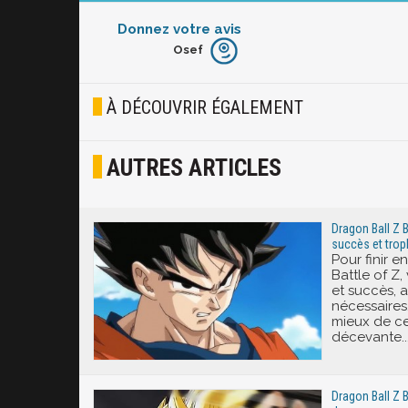
Donnez votre avis
Osef
Furieux
Blasé
À DÉCOUVRIR ÉGALEMENT
Osef
AUTRES ARTICLES
Joyeux
Excité
Dragon Ball Z B
succès et trop
Pour finir 
Battle of Z,
et succès, a
nécessaires.
mieux de ce
décevante..
Dragon Ball Z B