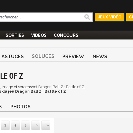
JEUX VIDÉO
C
SORTIES
VIDÉOS
CONCOURS
SOLUCES
ASTUCES
PREVIEW
NEWS
LE OF Z
n, image et screenshot Dragon Ball Z : Battle of Z.
du jeu Dragon Ball Z : Battle of Z
S
PHOTOS
3
4
5
uivante
Dernière