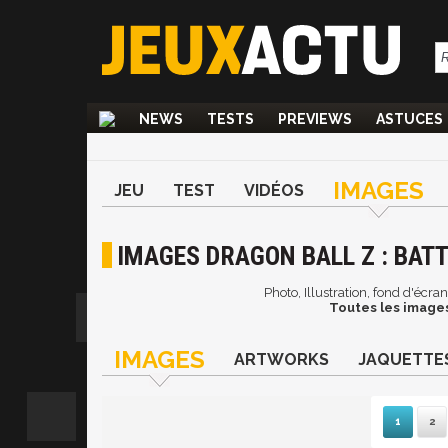
NEWS
TESTS
PREVIEWS
ASTUCES
IMAGES
JEU
TEST
VIDÉOS
IMAGES DRAGON BALL Z : BATT
Photo, Illustration, fond d'écra
Toutes les images 
IMAGES
ARTWORKS
JAQUETTE
1
2
S