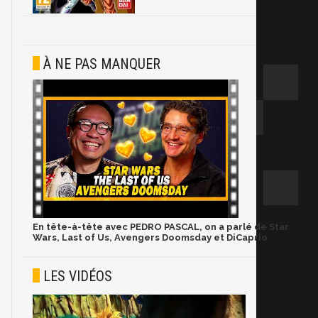
À NE PAS MANQUER
En tête-à-tête avec PEDRO PASCAL, on a parlé de Star
Wars, Last of Us, Avengers Doomsday et DiCaprio
LES VIDÉOS