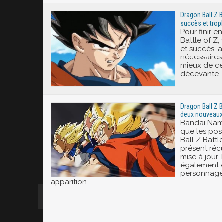
Dragon Ball Z B
succès et trop
Pour finir 
Battle of Z,
et succès, a
nécessaires.
mieux de ce
décevante..
Dragon Ball Z B
deux nouveau
Bandai Nam
que les po
Ball Z Batt
présent réc
mise à jour.
également 
personnages
apparition.