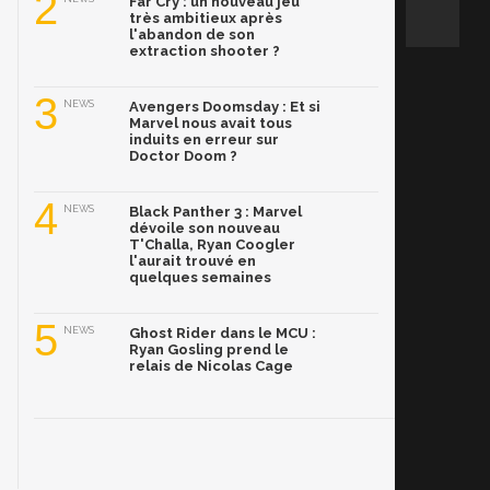
2
Far Cry : un nouveau jeu
très ambitieux après
l'abandon de son
extraction shooter ?
3
NEWS
Avengers Doomsday : Et si
Marvel nous avait tous
induits en erreur sur
Doctor Doom ?
4
NEWS
Black Panther 3 : Marvel
dévoile son nouveau
T'Challa, Ryan Coogler
l'aurait trouvé en
quelques semaines
5
NEWS
Ghost Rider dans le MCU :
Ryan Gosling prend le
relais de Nicolas Cage