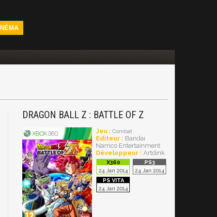
INÉMA
DRAGON BALL Z : BATTLE OF Z
Jeu :
Combat
Editeur :
Bandai
Namco Entertainment
Développeur :
Artdink
24 Jan 2014
24 Jan 2014
24 Jan 2014