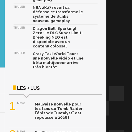
TRAILER
NBA 2K27 revoit sa
défense et transforme le
système de dunks,
nouveau gameplay
TRAILER
Dragon Ball: Sparking!
Zero : le DLC Super Limit-
Breaking NEO est
disponible avec un
contenu colossal
TRAILER
Crazy Taxi World Tour :
une nouvelle vidéo et une
bêta multijoueur arrive
très bientôt
LES + LUS
1
NEWS
Mauvaise nouvelle pour
les fans de Tomb Raider,
l'épisode "Catalyst" est
repoussé à 2028 !
NEWS