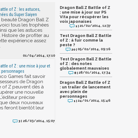
Dragon Ball Z Battle of Z
attle of Z : les astuces,
: une mise à jour sur PS
hées du Super Saiyen
Vita pour récupérer les
en beauté Dragon Ball Z
voix japonaises
 voici tous les trophées
21/02/2014, 12:37
1 |
insi que les astuces
 Histoire de profiter au
Test Dragon Ball Z Battle
tte expérience assez
of Z : à fuir comme la
peste ?
.
05/02/2014, 09:16
20 |
01/04/2014, 17:10
Test Dragon Ball Z Battle
of Z : des notes
attle of Z : une mise à jour et
globalement mauvaises
x personnages
28/01/2014, 17:34
8 |
co Games fait savoir
ssesseurs de Dragon
Dragon Ball Z Battle of Z
le of Z peuvent dès à
: un trailer de lancement
upérer une nouvelle
avec plein de
personnages
 L'éditeur précise
24/01/2014, 15:46
1 |
que deux nouveaux
 feront bientôt leur
26/03/2014, 15:07
3 |