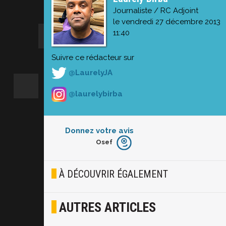
Journaliste / RC Adjoint
le vendredi 27 décembre 2013
11:40
Suivre ce rédacteur sur
@LaurelyJA
@laurelybirba
Donnez votre avis
Osef
Furieux
Blasé
À DÉCOUVRIR ÉGALEMENT
Osef
AUTRES ARTICLES
Joyeux
Excité