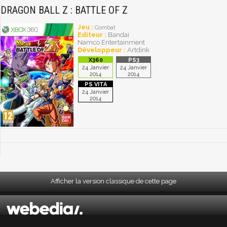
DRAGON BALL Z : BATTLE OF Z
Jeu :
Combat
Editeur :
Bandai
Namco Entertainment
Développeur :
Artdink
24 Janvier
24 Janvier
2014
2014
24 Janvier
2014
Afficher la version classique de cette page