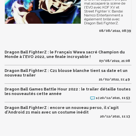
mal accaparé la scène de
l'EVO avec KOF XV et
Street Fighter V, Bandai
Namco Entertainment a
également brillé avec
Dragon Ball FighterZ.
08/08/2022, 08:39
Dragon Ball FighterZ : le Français Wawa sacré Champion du
Monde à l'EVO 2022, une finale incroyable !
07/08/2022, 21:08
Dragon Ball FighterZ : C21 blouse blanche tient sa date et un
nouveau trailer
21/02/2022, 11:49
Dragon Ball Games Battle Hour 2022 : le trailer détaille toutes
les nouveautés cette année
20/12/2021, 11:53
1 |
Dragon Ball FighterZ : encore un nouveau perso, il s'agit
d'Android 21 mais avec un costume inédit
20/12/2021, 11:13