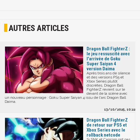
AUTRES ARTICLES
Dragon Ball FighterZ :
le jeu ressuscité avec
l'arrivée de Goku
Super Saiyan 4
version Daima
Après trois ans de silence
et des versions PS5 et
Xbox Series plutôt
discrètes, Dragon Ball
FighterZ revient sur le
devant de la scène avec
un nouveau personnage : Goku Super Saiyan 4 issu de l'arc Dragon Ball
Daima.
13/10/2025, 10:22
Dragon Ball FighterZ
de retour sur PS5 et
Xbox Series avec le
rollback netcode
Si SNK et Capcom ont pas