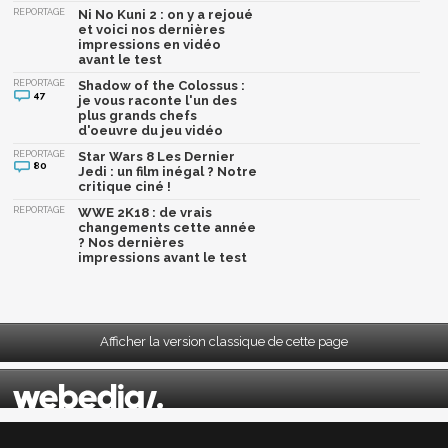
REPORTAGE
Ni No Kuni 2 : on y a rejoué
et voici nos dernières
impressions en vidéo
avant le test
REPORTAGE
Shadow of the Colossus :
47
je vous raconte l'un des
plus grands chefs
d'oeuvre du jeu vidéo
REPORTAGE
Star Wars 8 Les Dernier
80
Jedi : un film inégal ? Notre
critique ciné !
REPORTAGE
WWE 2K18 : de vrais
changements cette année
? Nos dernières
impressions avant le test
Afficher la version classique de cette page
Mentions légales
|
CGU
|
CGV
|
Politique données personnelles
|