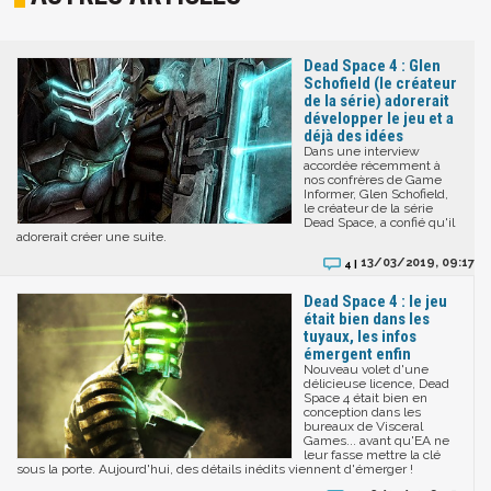
Dead Space 4 : Glen
Schofield (le créateur
de la série) adorerait
développer le jeu et a
déjà des idées
Dans une interview
accordée récemment à
nos confrères de Game
Informer, Glen Schofield,
le créateur de la série
Dead Space, a confié qu'il
adorerait créer une suite.
13/03/2019, 09:17
4 |
Dead Space 4 : le jeu
était bien dans les
tuyaux, les infos
émergent enfin
Nouveau volet d'une
délicieuse licence, Dead
Space 4 était bien en
conception dans les
bureaux de Visceral
Games... avant qu'EA ne
leur fasse mettre la clé
sous la porte. Aujourd'hui, des détails inédits viennent d'émerger !