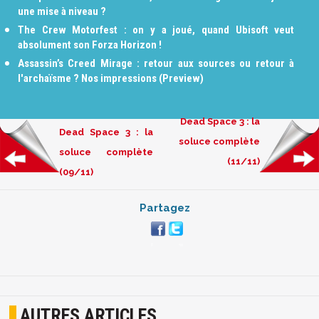
une mise à niveau ?
The Crew Motorfest : on y a joué, quand Ubisoft veut
absolument son Forza Horizon !
Assassin’s Creed Mirage : retour aux sources ou retour à
l'archaïsme ? Nos impressions (Preview)
Dead Space 3 : la
Dead Space 3 : la
soluce complète
soluce complète
(11/11)
(09/11)
Partagez
AUTRES ARTICLES