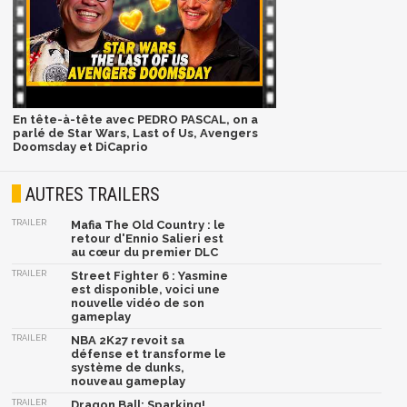
En tête-à-tête avec PEDRO PASCAL, on a
parlé de Star Wars, Last of Us, Avengers
Doomsday et DiCaprio
AUTRES TRAILERS
TRAILER
Mafia The Old Country : le
retour d'Ennio Salieri est
au cœur du premier DLC
TRAILER
Street Fighter 6 : Yasmine
est disponible, voici une
nouvelle vidéo de son
gameplay
TRAILER
NBA 2K27 revoit sa
défense et transforme le
système de dunks,
nouveau gameplay
TRAILER
Dragon Ball: Sparking!