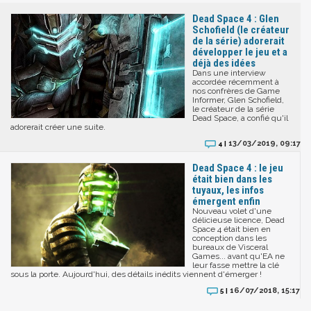
Dead Space 4 : Glen
Schofield (le créateur
de la série) adorerait
développer le jeu et a
déjà des idées
Dans une interview
accordée récemment à
nos confrères de Game
Informer, Glen Schofield,
le créateur de la série
Dead Space, a confié qu'il
adorerait créer une suite.
13/03/2019, 09:17
4 |
Dead Space 4 : le jeu
était bien dans les
tuyaux, les infos
émergent enfin
Nouveau volet d'une
délicieuse licence, Dead
Space 4 était bien en
conception dans les
bureaux de Visceral
Games... avant qu'EA ne
leur fasse mettre la clé
sous la porte. Aujourd'hui, des détails inédits viennent d'émerger !
16/07/2018, 15:17
5 |