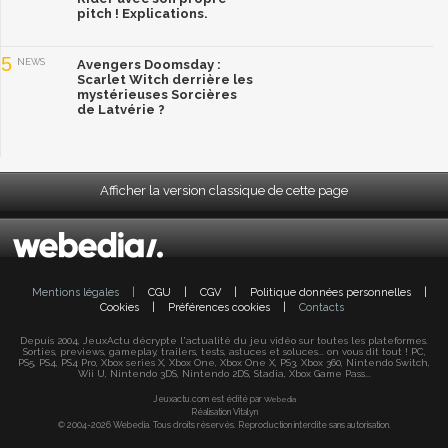
pitch ! Explications.
5
NEWS
Avengers Doomsday :
Scarlet Witch derrière les
mystérieuses Sorcières
de Latvérie ?
Afficher la version classique de cette page
Mentions légales
|
CGU
|
CGV
|
Politique données personnelles
|
Cookies
|
Préférences cookies
|
Contacts
Depuis 2004, JeuxActu décrypte l'actualité du jeu vidéo sur toutes les plateformes.
Sorties, previews, gameplay, trailers, tests, astuces et soluces... on vous dit tout ! PC,
PS5, PS4, PS4 Pro, Xbox series X, Xbox One, Xbox One X, PS3, Xbox 360, Nintendo Switch,
Wii U, Nintendo 3DS, Nintendo 2DS, Stadia, Xbox Game Pass...
Jeuxactu.com est édité par
Webedia
Réalisation Vitalyn
© 2004-2026 Webedia. Tous droits réservés. Reproduction interdite sans autorisation.