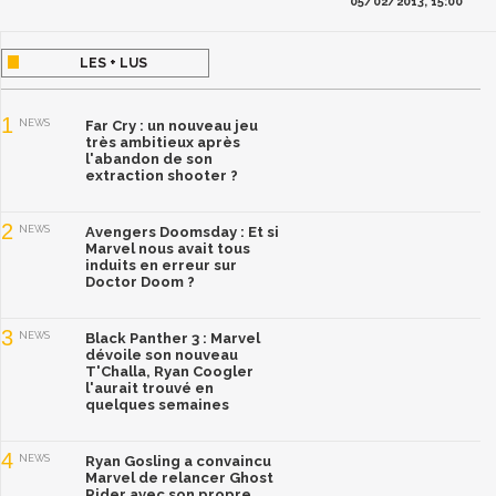
05/02/2013, 15:00
LES + LUS
1
NEWS
Far Cry : un nouveau jeu
très ambitieux après
l'abandon de son
extraction shooter ?
2
NEWS
Avengers Doomsday : Et si
Marvel nous avait tous
induits en erreur sur
Doctor Doom ?
3
NEWS
Black Panther 3 : Marvel
dévoile son nouveau
T'Challa, Ryan Coogler
l'aurait trouvé en
quelques semaines
4
NEWS
Ryan Gosling a convaincu
Marvel de relancer Ghost
Rider avec son propre