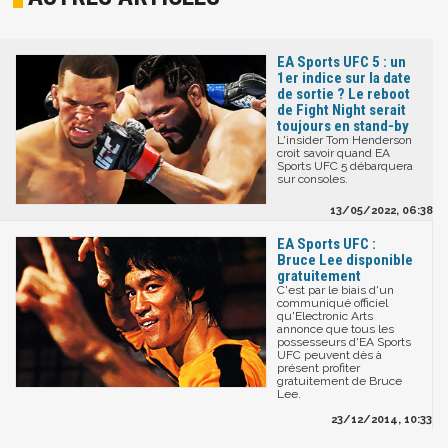
EA Sports UFC 5 : un
1er indice sur la date
de sortie ? Le reboot
de Fight Night serait
toujours en stand-by
L'insider Tom Henderson
croit savoir quand EA
Sports UFC 5 débarquera
sur consoles.
13/05/2022, 06:38
EA Sports UFC :
Bruce Lee disponible
gratuitement
C'est par le biais d'un
communiqué officiel
qu'Electronic Arts
annonce que tous les
possesseurs d'EA Sports
UFC peuvent dès à
présent profiter
gratuitement de Bruce
Lee.
23/12/2014, 10:33