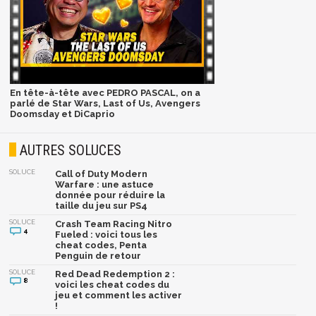
En tête-à-tête avec PEDRO PASCAL, on a
parlé de Star Wars, Last of Us, Avengers
Doomsday et DiCaprio
AUTRES SOLUCES
SOLUCE
Call of Duty Modern
Warfare : une astuce
donnée pour réduire la
taille du jeu sur PS4
SOLUCE
Crash Team Racing Nitro
4
Fueled : voici tous les
cheat codes, Penta
Penguin de retour
SOLUCE
Red Dead Redemption 2 :
8
voici les cheat codes du
jeu et comment les activer
!