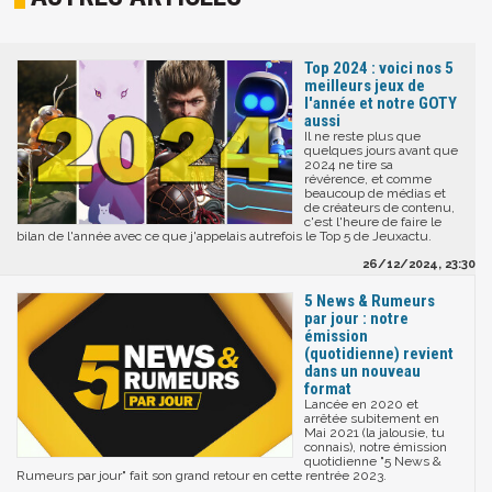
Top 2024 : voici nos 5
meilleurs jeux de
l'année et notre GOTY
aussi
Il ne reste plus que
quelques jours avant que
2024 ne tire sa
révérence, et comme
beaucoup de médias et
de créateurs de contenu,
c'est l'heure de faire le
bilan de l'année avec ce que j'appelais autrefois le Top 5 de Jeuxactu.
26/12/2024, 23:30
5 News & Rumeurs
par jour : notre
émission
(quotidienne) revient
dans un nouveau
format
Lancée en 2020 et
arrêtée subitement en
Mai 2021 (la jalousie, tu
connais), notre émission
quotidienne "5 News &
Rumeurs par jour" fait son grand retour en cette rentrée 2023.