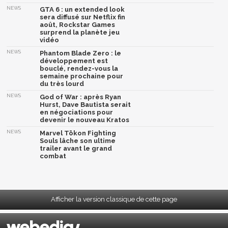
NEWS
GTA 6 : un extended look
sera diffusé sur Netflix fin
août, Rockstar Games
surprend la planète jeu
vidéo
NEWS
Phantom Blade Zero : le
développement est
bouclé, rendez-vous la
semaine prochaine pour
du très lourd
NEWS
God of War : après Ryan
Hurst, Dave Bautista serait
en négociations pour
devenir le nouveau Kratos
NEWS
Marvel Tōkon Fighting
Souls lâche son ultime
trailer avant le grand
combat
Afficher la version classique de cette page