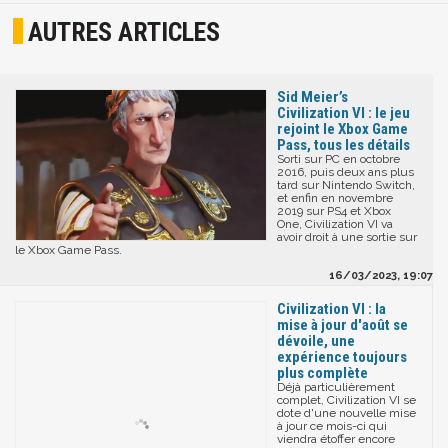
AUTRES ARTICLES
Sid Meier’s
Civilization VI : le jeu
rejoint le Xbox Game
Pass, tous les détails
Sorti sur PC en octobre
2016, puis deux ans plus
tard sur Nintendo Switch,
et enfin en novembre
2019 sur PS4 et Xbox
One, Civilization VI va
avoir droit à une sortie sur
le Xbox Game Pass.
16/03/2023, 19:07
Civilization VI : la
mise à jour d'août se
dévoile, une
expérience toujours
plus complète
Déjà particulièrement
complet, Civilization VI se
dote d'une nouvelle mise
à jour ce mois-ci qui
viendra étoffer encore