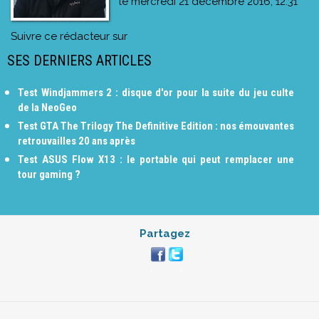
le
mercredi 21 décembre 2016, 12:31
Suivre ce rédacteur sur
SES DERNIERS ARTICLES
Test Windjammers 2 : disque d'or pour la suite du jeu culte
de la NeoGeo
Test GTA The Trilogy The Definitive Edition : nos émouvantes
retrouvailles 20 ans après
Test ASUS Flow X13 : le portable qui peut remplacer une
tour gaming ?
Partagez