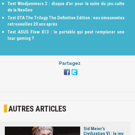
Test Windjammers 2 : disque d'or pour la suite du jeu culte
de la NeoGeo
Test GTA The Trilogy The Definitive Edition : nos émouvantes
retrouvailles 20 ans après
Test ASUS Flow X13 : le portable qui peut remplacer une
tour gaming ?
Partagez
AUTRES ARTICLES
Sid Meier’s
Civilization VI : le jeu