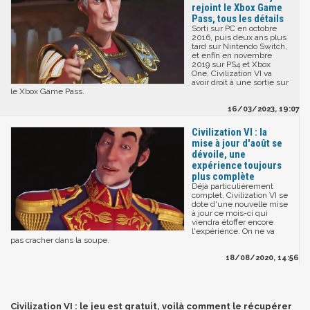
rejoint le Xbox Game
Pass, tous les détails
Sorti sur PC en octobre
2016, puis deux ans plus
tard sur Nintendo Switch,
et enfin en novembre
2019 sur PS4 et Xbox
One, Civilization VI va
avoir droit à une sortie sur
le Xbox Game Pass.
16/03/2023, 19:07
Civilization VI : la
mise à jour d'août se
dévoile, une
expérience toujours
plus complète
Déjà particulièrement
complet, Civilization VI se
dote d'une nouvelle mise
à jour ce mois-ci qui
viendra étoffer encore
l'expérience. On ne va
pas cracher dans la soupe.
18/08/2020, 14:56
Civilization VI : le jeu est gratuit, voilà comment le récupérer