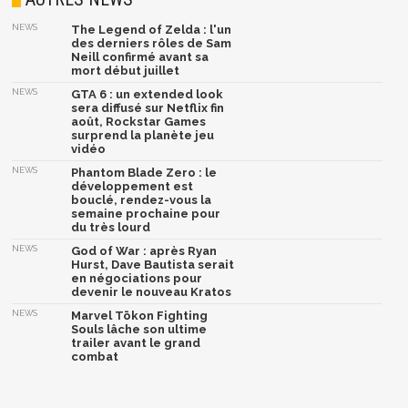
NEWS
The Legend of Zelda : l'un
des derniers rôles de Sam
Neill confirmé avant sa
mort début juillet
NEWS
GTA 6 : un extended look
sera diffusé sur Netflix fin
août, Rockstar Games
surprend la planète jeu
vidéo
NEWS
Phantom Blade Zero : le
développement est
bouclé, rendez-vous la
semaine prochaine pour
du très lourd
NEWS
God of War : après Ryan
Hurst, Dave Bautista serait
en négociations pour
devenir le nouveau Kratos
NEWS
Marvel Tōkon Fighting
Souls lâche son ultime
trailer avant le grand
combat