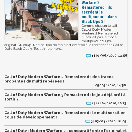
Warfare 2
Remastered : ils
recréent le
multijoueur... dans
Black Ops 3 !
Comme chacun le sait,
Call of Duty Modern
Warfare 2 Remastered
n'incluait pas le mode
multijoueur du jeu
original. Du coup, une équipe de fan s'est entêtée à le recréer dans Call of
Duty Black Ops 3. Tout simplement...
01/06/2020, 14:56
1 |
Call of Duty Modern Warfare 2 Remastered : des traces
probantes du multi repérées !
05/05/2020, 14:56
Call of Duty Modern Warfare 3 Remastered : le jeu déjà prêt à
sortir ?
22/04/2020, 10:13
2 |
Call of Duty Modern Warfare 2 Remastered : le multi serait en
cours de développement !
03/04/2020, 16:05
3 |
Call of Duty : Modern Warfare 2 : comparatif entre l'original et