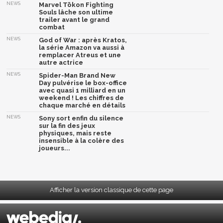
NEWS
Marvel Tōkon Fighting
Souls lâche son ultime
trailer avant le grand
combat
NEWS
God of War : après Kratos,
la série Amazon va aussi à
remplacer Atreus et une
autre actrice
NEWS
Spider-Man Brand New
Day pulvérise le box-office
avec quasi 1 milliard en un
weekend ! Les chiffres de
chaque marché en détails
NEWS
Sony sort enfin du silence
sur la fin des jeux
physiques, mais reste
insensible à la colère des
joueurs...
Afficher la version classique de cette page