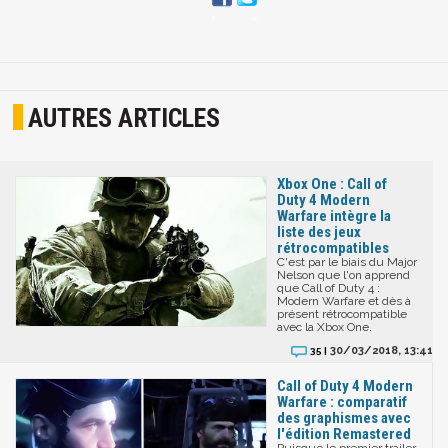
AUTRES ARTICLES
Xbox One : Call of
Duty 4 Modern
Warfare intègre la
liste des jeux
rétrocompatibles
C'est par le biais du Major
Nelson que l'on apprend
que Call of Duty 4 :
Modern Warfare et dès à
présent rétrocompatible
avec la Xbox One.
30/03/2018, 13:41
35 |
Call of Duty 4 Modern
Warfare : comparatif
des graphismes avec
l'édition Remastered
Puisque le premier trailer