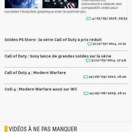
commencé à réaliser des
comparatifs vidéo pour
constater l'évolution graphique avec le premier jeu.
03/05/2016, 09:52
4 |
Soldes PS Store : la série Call of Duty à prix réduit
17/07/2014, 11:21
2 |
Call of Duty : Sony lance de grandes soldes sur la série
12/03/2014, 17:49
3 |
Call of Duty 4 : Modern Warfare
08/09/2010, 16:20
12 |
CoD 4 : Modern Warfare aussi sur Wii
05/08/2009, 16:11
12 |
VIDÉOS À NE PAS MANQUER