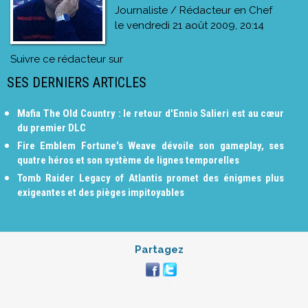
Journaliste / Rédacteur en Chef
le
vendredi 21 août 2009, 20:14
Suivre ce rédacteur sur
SES DERNIERS ARTICLES
Mafia The Old Country : le retour d'Ennio Salieri est au cœur
du premier DLC
Fire Emblem Fortune's Weave dévoile son gameplay, ses
quatre héros et son système de lignes temporelles
Tomb Raider Legacy of Atlantis promet des énigmes plus
exigeantes et des pièges impitoyables
Partagez