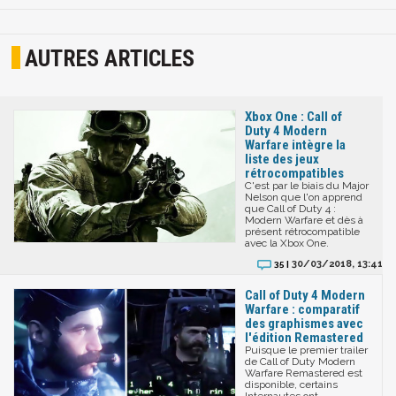
AUTRES ARTICLES
Xbox One : Call of
Duty 4 Modern
Warfare intègre la
liste des jeux
rétrocompatibles
C'est par le biais du Major
Nelson que l'on apprend
que Call of Duty 4 :
Modern Warfare et dès à
présent rétrocompatible
avec la Xbox One.
30/03/2018, 13:41
35 |
Call of Duty 4 Modern
Warfare : comparatif
des graphismes avec
l'édition Remastered
Puisque le premier trailer
de Call of Duty Modern
Warfare Remastered est
disponible, certains
Internautes ont