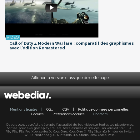
Call of Duty 4 Modern Warfare : comparatif des graphismes
avec l'édition Remastered
Afficher la version classique de cette page
Mentions légales
|
CGU
|
CGV
|
Politique données personnelles
|
Cookies
|
Préférences cookies
|
Contacts
Depuis 2004, JeuxActu décrypte l'actualité du jeu vidéo sur toutes les plateformes.
Sorties, previews, gameplay, trailers, tests, astuces et soluces... on vous dit tout ! PC,
PS5, PS4, PS4 Pro, Xbox series X, Xbox One, Xbox One X, PS3, Xbox 360, Nintendo Switch,
Wii U, Nintendo 3DS, Nintendo 2DS, Stadia, Xbox Game Pass...