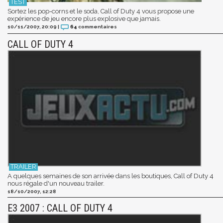
Sortez les pop-corns et le soda, Call of Duty 4 vous propose une
expérience de jeu encore plus explosive que jamais.
10/11/2007, 20:09
|
64
commentaires
CALL OF DUTY 4
A quelques semaines de son arrivée dans les boutiques, Call of Duty 4
nous régale d'un nouveau trailer.
18/10/2007, 12:28
E3 2007 : CALL OF DUTY 4