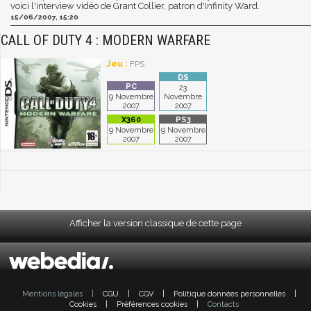
voici l'interview vidéo de Grant Collier, patron d'Infinity Ward.
15/06/2007, 15:20
CALL OF DUTY 4 : MODERN WARFARE
Jeu :
FPS
23
9 Novembre
Novembre
2007
2007
9 Novembre
9 Novembre
2007
2007
Afficher la version classique de cette page
Mentions légales
|
CGU
|
CGV
|
Politique données personnelles
|
Cookies
|
Préférences cookies
|
Contacts