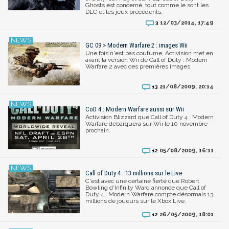
Ghosts est concerné, tout comme le sont les
DLC et les jeux précédents.
12/03/2014, 17:49
3
GC 09 > Modern Warfare 2 : images Wii
Une fois n'est pas coutume, Activision met en
avant la version Wii de Call of Duty : Modern
Warfare 2 avec ces premières images.
21/08/2009, 20:14
13
CoD 4 : Modern Warfare aussi sur Wii
Activision Blizzard que Call of Duty 4 : Modern
Warfare débarquera sur Wii le 10 novembre
prochain.
05/08/2009, 16:11
12
Call of Duty 4 : 13 millions sur le Live
C'est avec une certaine fierté que Robert
Bowling d'Infinity Ward annonce que Call of
Duty 4 : Modern Warfare compte désormais 13
millions de joueurs sur le Xbox Live.
26/05/2009, 18:01
12