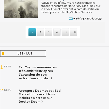
Activision et Infinity Ward nous signale le
succès rencontré par le Variety Map Pack sur
le Xbox Live et dévoilent la date de sortie du
même pack sur le PlayStation Network.
18/04/2008, 10:39
7
1
2
3
4
Suivante
Dernière
LES + LUS
1
NEWS
Far Cry : un nouveau jeu
très ambitieux après
l'abandon de son
extraction shooter ?
2
NEWS
Avengers Doomsday : Et si
Marvel nous avait tous
induits en erreur sur
Doctor Doom ?