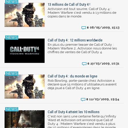
13 millions de Call of Duty 4 !
Activision est tout sourire, Call of Duty 4 :
Modern Warfare s'est vendu à 13 millions de
copies dans le monde.
08/05/2009, 15:13
8
Call of Duty 4 : 12 millions worldwide
En plus du premier teaser de Call of Duty :
Modern Warfare 2, Activision nous donne les
chiffres de ventes de Call of Duty 4.
27/03/2009, 10:31
6
Call of Duty 4 : du monde en ligne
Rob Bowling, porte-parole chez Activision a
déclaré que 15 millions d'utilisateurs avaient
déjà joué à Call of Duty 4 en ligne.
12/03/2009, 19:54
8
Call of Duty 4 atteint les 10 millions
C'est non sans une certaine fierté qu'Infinity
Ward et Activision ont annoncé que Call of
Duty 4 : Modern Warfare s'est vendu à plus
de 10 millions d'exemplaires dans le monde.