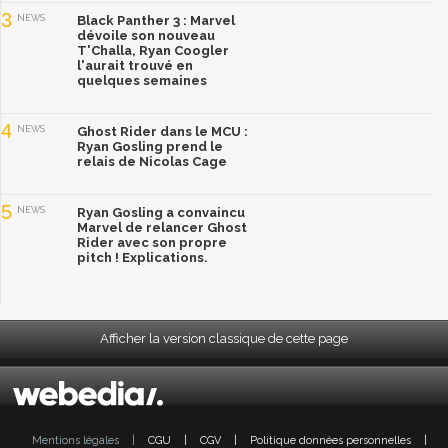
3
NEWS
Black Panther 3 : Marvel
dévoile son nouveau
T'Challa, Ryan Coogler
l'aurait trouvé en
quelques semaines
4
NEWS
Ghost Rider dans le MCU :
Ryan Gosling prend le
relais de Nicolas Cage
5
NEWS
Ryan Gosling a convaincu
Marvel de relancer Ghost
Rider avec son propre
pitch ! Explications.
Afficher la version classique de cette page
Mentions légales
|
CGU
|
CGV
|
Politique données personnelles
|