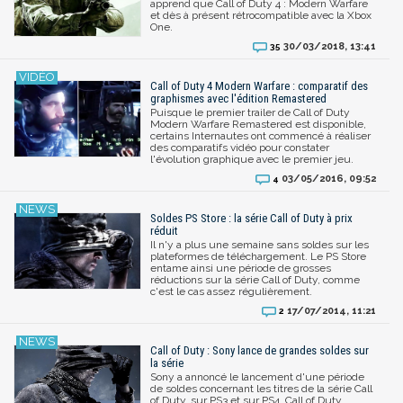
apprend que Call of Duty 4 : Modern Warfare
et dès à présent rétrocompatible avec la Xbox
One.
30/03/2018, 13:41
35
Call of Duty 4 Modern Warfare : comparatif des
graphismes avec l'édition Remastered
Puisque le premier trailer de Call of Duty
Modern Warfare Remastered est disponible,
certains Internautes ont commencé à réaliser
des comparatifs vidéo pour constater
l'évolution graphique avec le premier jeu.
03/05/2016, 09:52
4
Soldes PS Store : la série Call of Duty à prix
réduit
Il n'y a plus une semaine sans soldes sur les
plateformes de téléchargement. Le PS Store
entame ainsi une période de grosses
réductions sur la série Call of Duty, comme
c'est le cas assez régulièrement.
17/07/2014, 11:21
2
Call of Duty : Sony lance de grandes soldes sur
la série
Sony a annoncé le lancement d'une période
de soldes concernant les titres de la série Call
of Duty, sur PS3 et sur PS4. Call of Duty