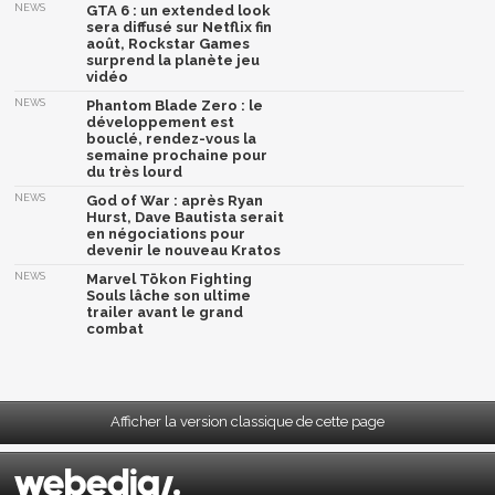
NEWS
GTA 6 : un extended look
sera diffusé sur Netflix fin
août, Rockstar Games
surprend la planète jeu
vidéo
NEWS
Phantom Blade Zero : le
développement est
bouclé, rendez-vous la
semaine prochaine pour
du très lourd
NEWS
God of War : après Ryan
Hurst, Dave Bautista serait
en négociations pour
devenir le nouveau Kratos
NEWS
Marvel Tōkon Fighting
Souls lâche son ultime
trailer avant le grand
combat
Afficher la version classique de cette page