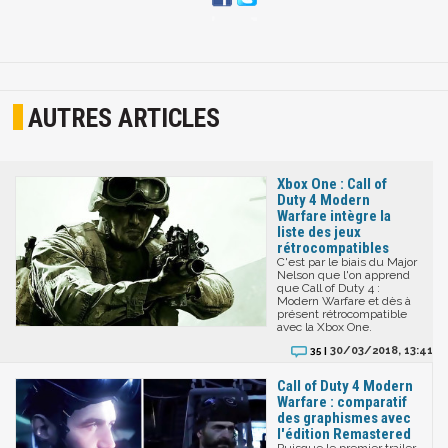
AUTRES ARTICLES
Xbox One : Call of
Duty 4 Modern
Warfare intègre la
liste des jeux
rétrocompatibles
C'est par le biais du Major
Nelson que l'on apprend
que Call of Duty 4 :
Modern Warfare et dès à
présent rétrocompatible
avec la Xbox One.
30/03/2018, 13:41
35 |
Call of Duty 4 Modern
Warfare : comparatif
des graphismes avec
l'édition Remastered
Puisque le premier trailer