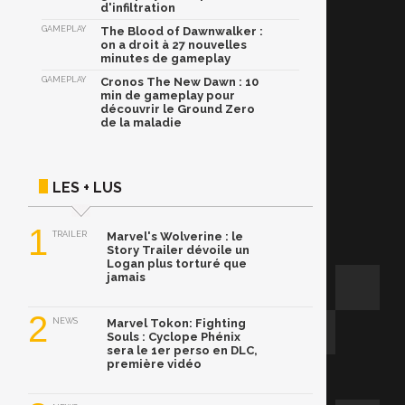
d'infiltration
GAMEPLAY
The Blood of Dawnwalker :
on a droit à 27 nouvelles
minutes de gameplay
GAMEPLAY
Cronos The New Dawn : 10
min de gameplay pour
découvrir le Ground Zero
de la maladie
LES + LUS
1
TRAILER
Marvel's Wolverine : le
Story Trailer dévoile un
Logan plus torturé que
jamais
2
NEWS
Marvel Tokon: Fighting
Souls : Cyclope Phénix
sera le 1er perso en DLC,
première vidéo