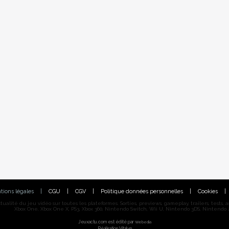
tions légales
|
CGU
|
CGV
|
Politique données personnelles
|
Cookies
|
alité du jeu vidéo sur toutes les plateformes. Sorties, previews, gameplay, trailers, tests, astu
Xbox One, Xbox One X, PS3, Xbox 360, Nintendo Switch, Wii U, Nintendo 3DS, Nintendo 2
Jeuxactu.com est édité par
Webedia
Réalisation Vitalyn