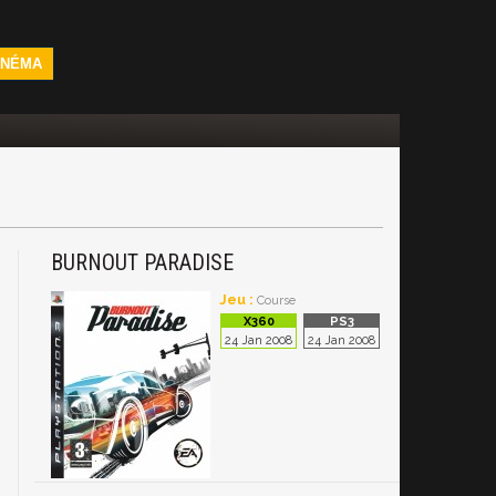
INÉMA
BURNOUT PARADISE
Jeu :
Course
24 Jan 2008
24 Jan 2008