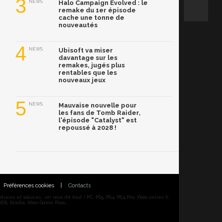
3
NEWS
Halo Campaign Evolved : le
remake du 1er épisode
cache une tonne de
nouveautés
4
NEWS
Ubisoft va miser
davantage sur les
remakes, jugés plus
rentables que les
nouveaux jeux
5
NEWS
Mauvaise nouvelle pour
les fans de Tomb Raider,
l'épisode "Catalyst" est
repoussé à 2028 !
Préférences cookies
|
Contacts
ces et soluces... on vous dit tout ! PC, PS5, PS4, PS4 Pro, Xbox series X,
DS, Stadia, Xbox Game Pass...