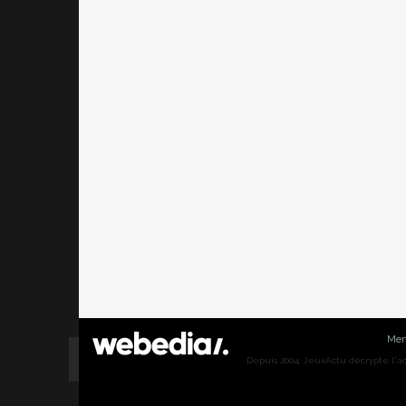
Men
Depuis 2004, JeuxActu décrypte l'actu