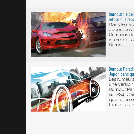
Excité
Burnout : le cé
retour ? La rép
Dans le cad
accordée à
Crimmins de
interrogé s
Burnout.
Burnout Paradi
Japon dans qu
Les rumeurs
une version
Burnout Para
sur PS4. C'
que le jeu so
toutes les i