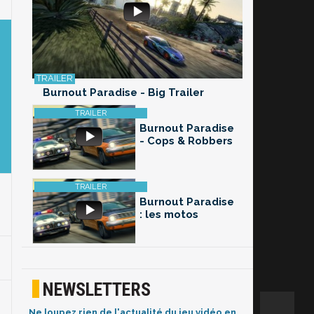
Burnout Paradise - Big Trailer
Burnout Paradise
- Cops & Robbers
Burnout Paradise
: les motos
NEWSLETTERS
Ne loupez rien de l'actualité du jeu vidéo en