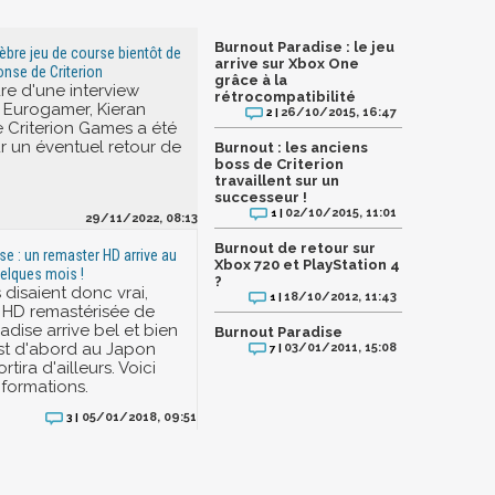
Burnout Paradise : le jeu
lèbre jeu de course bientôt de
arrive sur Xbox One
onse de Criterion
grâce à la
re d'une interview
rétrocompatibilité
 Eurogamer, Kieran
26/10/2015, 16:47
2 |
 Criterion Games a été
ur un éventuel retour de
Burnout : les anciens
boss de Criterion
travaillent sur un
successeur !
02/10/2015, 11:01
1 |
29/11/2022, 08:13
Burnout de retour sur
se : un remaster HD arrive au
Xbox 720 et PlayStation 4
elques mois !
?
 disaient donc vrai,
18/10/2012, 11:43
1 |
 HD remastérisée de
dise arrive bel et bien
Burnout Paradise
est d'abord au Japon
03/01/2011, 15:08
7 |
rtira d'ailleurs. Voici
nformations.
05/01/2018, 09:51
3 |