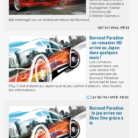
interview accordée à
Eurogamer, Kieran
Crimmins de
Criterion Games a
été interrogé sur un éventuel retour de Burnout.
29/11/2022, 08:13
Burnout Paradise
: un remaster HD
arrive au Japon
dans quelques
mois !
Les rumeurs
disaient donc vrai,
une version HD
remastérisée de
Burnout Paradise
arrive bel et bien sur
PS4. C'est d'abord au Japon que le jeu sortira d'ailleurs. Voici toutes
les informations.
05/01/2018, 09:51
3 |
Burnout Paradise
: le jeu arrive sur
Xbox One grâce à
la