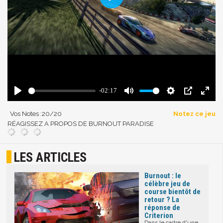
Vos Notes :
20
/20
Notez ce jeu
RÉAGISSEZ A PROPOS DE BURNOUT PARADISE
LES ARTICLES
Burnout : le
célèbre jeu de
course bientôt de
retour ? La
réponse de
Criterion
Dans le cadre d'une