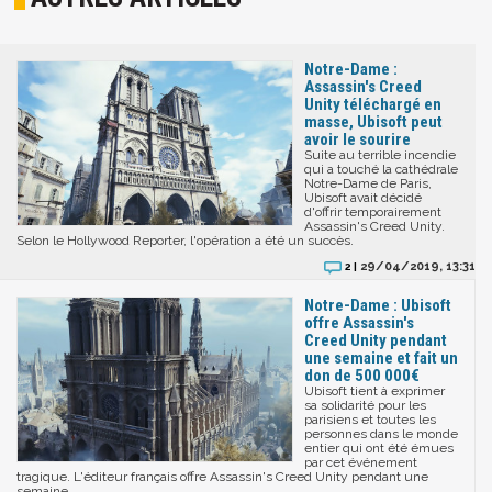
Notre-Dame :
Assassin's Creed
Unity téléchargé en
masse, Ubisoft peut
avoir le sourire
Suite au terrible incendie
qui a touché la cathédrale
Notre-Dame de Paris,
Ubisoft avait décidé
d'offrir temporairement
Assassin's Creed Unity.
Selon le Hollywood Reporter, l'opération a été un succès.
29/04/2019, 13:31
2 |
Notre-Dame : Ubisoft
offre Assassin's
Creed Unity pendant
une semaine et fait un
don de 500 000€
Ubisoft tient à exprimer
sa solidarité pour les
parisiens et toutes les
personnes dans le monde
entier qui ont été émues
par cet événement
tragique. L'éditeur français offre Assassin's Creed Unity pendant une
semaine.