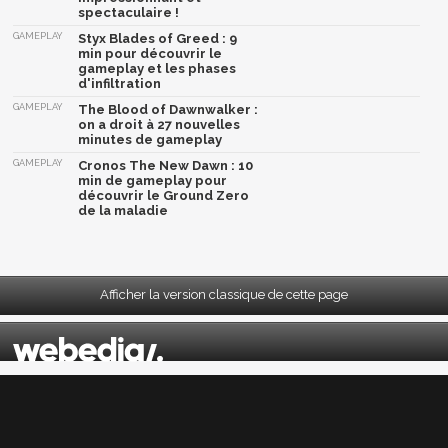
spectaculaire !
GAMEPLAY
Styx Blades of Greed : 9
min pour découvrir le
gameplay et les phases
d'infiltration
GAMEPLAY
The Blood of Dawnwalker :
on a droit à 27 nouvelles
minutes de gameplay
GAMEPLAY
Cronos The New Dawn : 10
min de gameplay pour
découvrir le Ground Zero
de la maladie
Afficher la version classique de cette page
Mentions légales
|
CGU
|
CGV
|
Politique données personnelles
|
Cookies
|
Préférences cookies
|
Contacts
Depuis 2004, JeuxActu décrypte l'actualité du jeu vidéo sur toutes les plateformes.