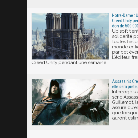
Notre-Dame : U
Creed Unity pe
don de 500 00
Ubisoft tien
solidarité p
toutes les 
monde entie
par cet évé
L'éditeur fr
Creed Unity pendant une semaine.
Assassin's Cre
elle sera prêt
Interrogé su
série Assass
Guillemot, l
assuré qu'el
que lorsqu
auront estimé