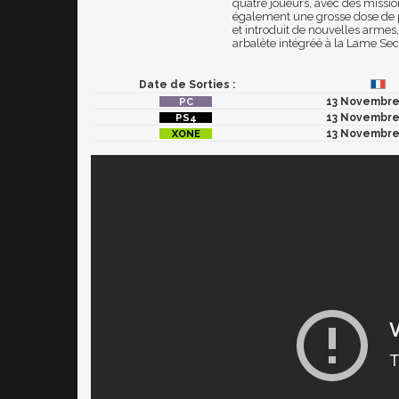
quatre joueurs, avec des missi
également une grosse dose de p
et introduit de nouvelles arme
arbalète intégréé à la Lame Sec
Date de Sorties :
13 Novembre
13 Novembre
13 Novembre