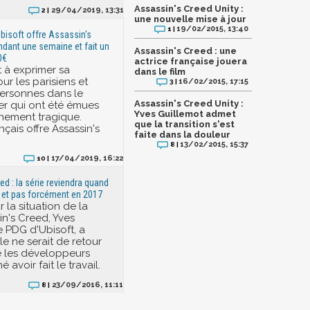
Assassin's Creed Unity :
29/04/2019, 13:31
2 |
une nouvelle mise à jour
19/02/2015, 13:40
1 |
bisoft offre Assassin's
ndant une semaine et fait un
Assassin's Creed : une
0€
actrice française jouera
t à exprimer sa
dans le film
our les parisiens et
16/02/2015, 17:15
3 |
personnes dans le
Assassin's Creed Unity :
r qui ont été émues
Yves Guillemot admet
nement tragique.
que la transition s'est
ançais offre Assassin's
faite dans la douleur
13/02/2015, 15:37
8 |
17/04/2019, 16:22
10 |
ed : la série reviendra quand
e, et pas forcément en 2017
r la situation de la
in's Creed, Yves
e PDG d'Ubisoft, a
le ne serait de retour
e les développeurs
 avoir fait le travail.
23/09/2016, 11:11
8 |