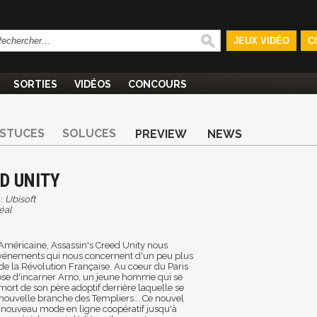
JEUX VIDÉO
C
SORTIES
VIDÉOS
CONCOURS
STUCES
SOLUCES
PREVIEW
NEWS
D UNITY
:
Ubisoft
éal
Américaine, Assassin's Creed Unity nous
vénements qui nous concernent d'un peu plus
t de la Révolution Française. Au coeur du Paris
pose d'incarner Arno, un jeune homme qui se
mort de son père adoptif derrière laquelle se
 nouvelle branche des Templiers... Ce nouvel
ouveau mode en ligne coopératif jusqu'à