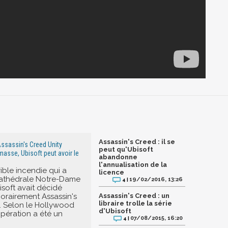
Assassin's Creed : il se
ssassin's Creed Unity
peut qu'Ubisoft
masse, Ubisoft peut avoir le
abandonne
l'annualisation de la
rible incendie qui a
licence
cathédrale Notre-Dame
19/02/2016, 13:26
4 |
isoft avait décidé
porairement Assassin's
Assassin's Creed : un
libraire trolle la série
. Selon le Hollywood
d'Ubisoft
opération a été un
07/08/2015, 16:20
4 |