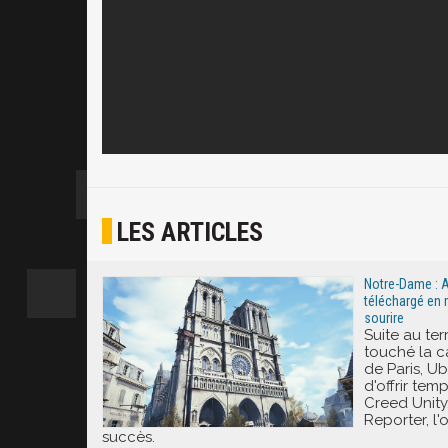
LES ARTICLES
Notre-Dame : A
téléchargé en 
sourire
Suite au ter
touché la 
de Paris, Ub
d'offrir tem
Creed Unity
Reporter, l'
succès.