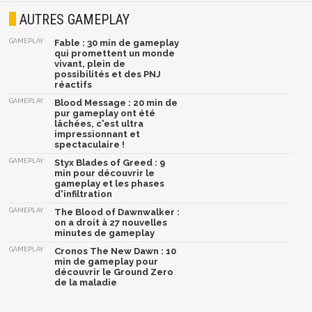
AUTRES GAMEPLAY
GAMEPLAY
Fable : 30 min de gameplay
qui promettent un monde
vivant, plein de
possibilités et des PNJ
réactifs
GAMEPLAY
Blood Message : 20 min de
pur gameplay ont été
lâchées, c'est ultra
impressionnant et
spectaculaire !
GAMEPLAY
Styx Blades of Greed : 9
min pour découvrir le
gameplay et les phases
d'infiltration
GAMEPLAY
The Blood of Dawnwalker :
on a droit à 27 nouvelles
minutes de gameplay
GAMEPLAY
Cronos The New Dawn : 10
min de gameplay pour
découvrir le Ground Zero
de la maladie