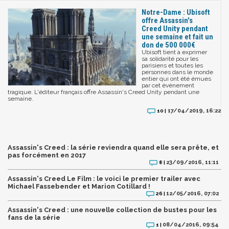
Notre-Dame : Ubisoft
offre Assassin's
Creed Unity pendant
une semaine et fait un
don de 500 000€
Ubisoft tient à exprimer
sa solidarité pour les
parisiens et toutes les
personnes dans le monde
entier qui ont été émues
par cet événement
tragique. L'éditeur français offre Assassin's Creed Unity pendant une
semaine.
17/04/2019, 16:22
10 |
Assassin's Creed : la série reviendra quand elle sera prête, et
pas forcément en 2017
23/09/2016, 11:11
8 |
Assassin's Creed Le Film : le voici le premier trailer avec
Michael Fassebender et Marion Cotillard !
12/05/2016, 07:02
26 |
Assassin's Creed : une nouvelle collection de bustes pour les
fans de la série
08/04/2016, 09:54
1 |