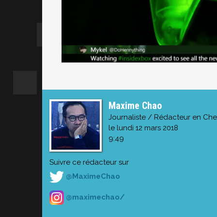
Maxime Chao
Journaliste / Rédacteur en Che
le lundi 12 mars 2018
9:49
Suivre ce rédacteur sur
@MaximeChao
@maximechao/