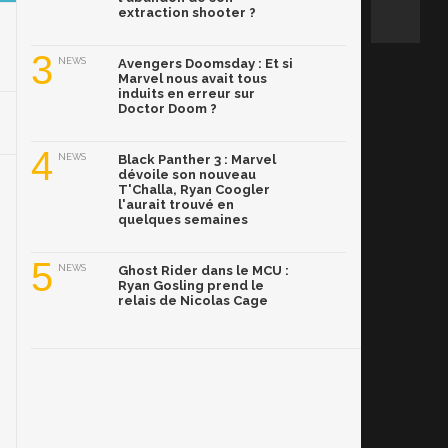
extraction shooter ?
3
NEWS
Avengers Doomsday : Et si
Marvel nous avait tous
induits en erreur sur
Doctor Doom ?
4
NEWS
Black Panther 3 : Marvel
dévoile son nouveau
T'Challa, Ryan Coogler
l'aurait trouvé en
quelques semaines
5
NEWS
Ghost Rider dans le MCU :
Ryan Gosling prend le
relais de Nicolas Cage