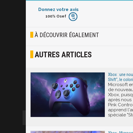
Donnez votre avis
100%
Osef
Furieux
Blasé
À DÉCOUVRIR ÉGALEMENT
Osef
AUTRES ARTICLES
Joyeux
Excité
Xbox : une nouv
Shift", le colo
Microsoft e
de nouveau
Xbox, puisq
après nous 
Pink Control
apprend l'a
spéciale "Ste