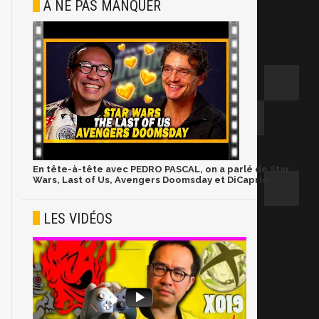
À NE PAS MANQUER
En tête-à-tête avec PEDRO PASCAL, on a parlé de Star
Wars, Last of Us, Avengers Doomsday et DiCaprio
LES VIDÉOS