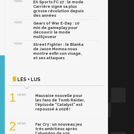
VIDÉO
EA Sports FC 27 : le mode
Carrière signe sa plus
grosse révolution depuis
des années
VIDÉO
Gears of War E-Day : 10
min de gameplay pour
découvrir le mode
multijoueur
VIDÉO
Street Fighter : le Blanka
de Jason Momoa nous
montre enfin son visage,
et ses attaques
LES + LUS
1
NEWS
Mauvaise nouvelle pour
les fans de Tomb Raider,
l'épisode "Catalyst" est
repoussé à 2028 !
2
NEWS
Far Cry : un nouveau jeu
très ambitieux après
l'abandon de son