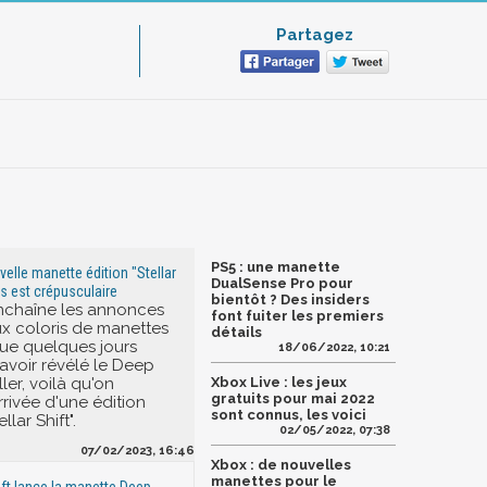
Partagez
PS5 : une manette
elle manette édition "Stellar
DualSense Pro pour
ris est crépusculaire
bientôt ? Des insiders
nchaîne les annonces
font fuiter les premiers
x coloris de manettes
détails
ue quelques jours
18/06/2022, 10:21
avoir révélé le Deep
ler, voilà qu'on
Xbox Live : les jeux
gratuits pour mai 2022
rrivée d'une édition
sont connus, les voici
llar Shift".
02/05/2022, 07:38
07/02/2023, 16:46
Xbox : de nouvelles
manettes pour le