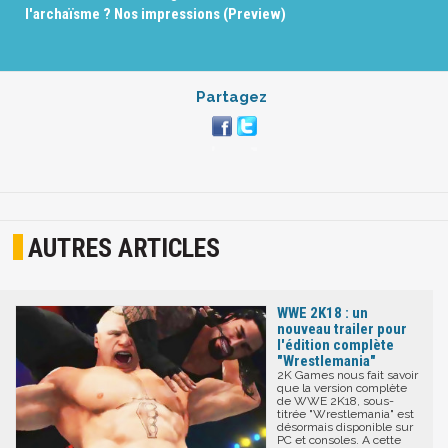
l'archaïsme ? Nos impressions (Preview)
Partagez
AUTRES ARTICLES
WWE 2K18 : un
nouveau trailer pour
l'édition complète
"Wrestlemania"
2K Games nous fait savoir
que la version complète
de WWE 2K18, sous-
titrée "Wrestlemania" est
désormais disponible sur
PC et consoles. A cette