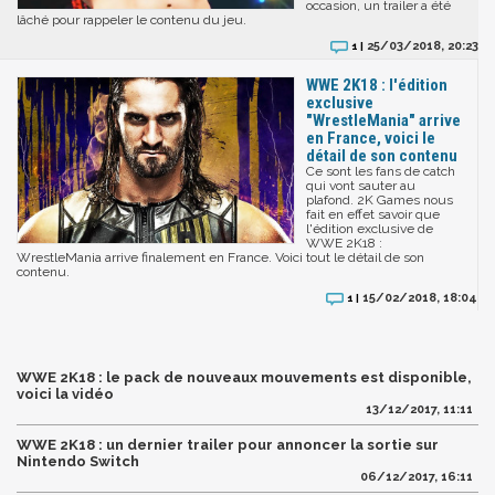
occasion, un trailer a été
lâché pour rappeler le contenu du jeu.
25/03/2018, 20:23
1 |
WWE 2K18 : l'édition
exclusive
"WrestleMania" arrive
en France, voici le
détail de son contenu
Ce sont les fans de catch
qui vont sauter au
plafond. 2K Games nous
fait en effet savoir que
l'édition exclusive de
WWE 2K18 :
WrestleMania arrive finalement en France. Voici tout le détail de son
contenu.
15/02/2018, 18:04
1 |
WWE 2K18 : le pack de nouveaux mouvements est disponible,
voici la vidéo
13/12/2017, 11:11
WWE 2K18 : un dernier trailer pour annoncer la sortie sur
Nintendo Switch
06/12/2017, 16:11