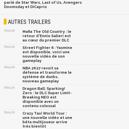
parlé de Star Wars, Last of Us, Avengers
Doomsday et DiCaprio
AUTRES TRAILERS
TRAILER
Mafia The Old Country : le
retour d'Ennio Salieri est
au cœur du premier DLC
TRAILER
Street Fighter 6 : Yasmine
est disponible, voici une
nouvelle vidéo de son
gameplay
TRAILER
NBA 2K27 revoit sa
défense et transforme le
système de dunks,
nouveau gameplay
TRAILER
Dragon Ball: Sparking!
Zero : le DLC Super Limit-
Breaking NEO est
disponible avec un
contenu colossal
TRAILER
Crazy Taxi World Tour :
une nouvelle vidéo et une
bêta multijoueur arrive
très bientôt