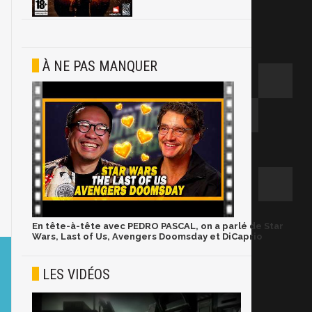
À NE PAS MANQUER
En tête-à-tête avec PEDRO PASCAL, on a parlé de Star
Wars, Last of Us, Avengers Doomsday et DiCaprio
LES VIDÉOS