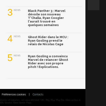
3
NEWS
Black Panther 3 : Marvel
dévoile son nouveau
T'Challa, Ryan Coogler
l'aurait trouvé en
quelques semaines
4
NEWS
Ghost Rider dans le MCU :
Ryan Gosling prend le
relais de Nicolas Cage
5
NEWS
Ryan Gosling a convaincu
Marvel de relancer Ghost
Rider avec son propre
pitch ! Explications.
Préférences cookies
|
Contacts
ces et soluces... on vous dit tout ! PC, PS5, PS4, PS4 Pro, Xbox series X,
DS, Stadia, Xbox Game Pass...