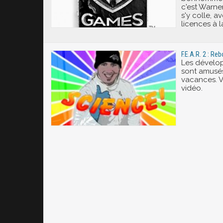
c'est Warner
s'y colle, a
licences à l
F.E.A.R. 2 : Re
Les dévelo
sont amusé
vacances. V
vidéo.