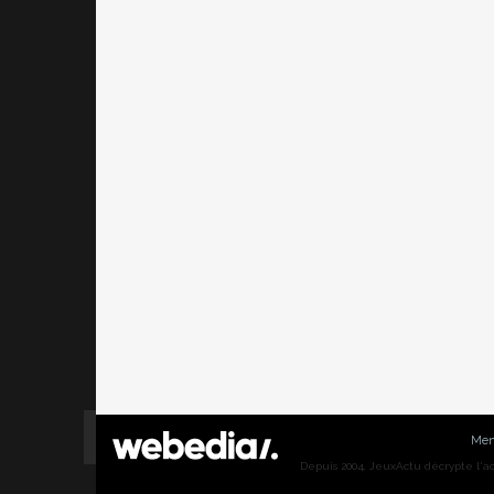
Men
Depuis 2004, JeuxActu décrypte l'actu