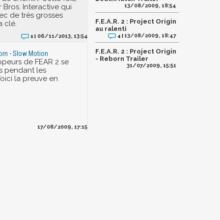
 Bros. Interactive qui
13/08/2009, 18:54
vec de très grosses
F.E.A.R. 2 : Project Origin
a clé.
au ralenti
13/08/2009, 18:47
06/11/2013, 13:54
4 |
1 |
F.E.A.R. 2 : Project Origin
born - Slow Motion
- Reborn Trailer
ppeurs de FEAR 2 se
31/07/2009, 15:51
s pendant les
oici la preuve en
17/08/2009, 17:15