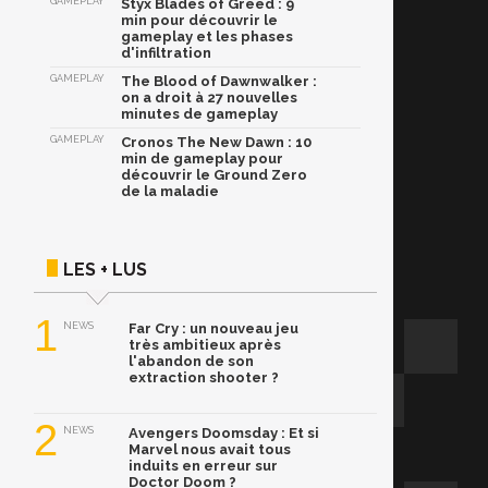
GAMEPLAY
Styx Blades of Greed : 9
min pour découvrir le
gameplay et les phases
d'infiltration
GAMEPLAY
The Blood of Dawnwalker :
on a droit à 27 nouvelles
minutes de gameplay
GAMEPLAY
Cronos The New Dawn : 10
min de gameplay pour
découvrir le Ground Zero
de la maladie
LES + LUS
1
NEWS
Far Cry : un nouveau jeu
très ambitieux après
l'abandon de son
extraction shooter ?
2
NEWS
Avengers Doomsday : Et si
Marvel nous avait tous
induits en erreur sur
Doctor Doom ?