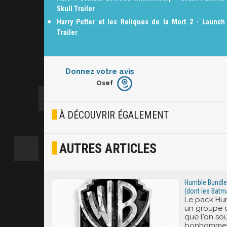
Skull Trailer
Harry Potter et les Reliques de la Mort 2 - Launch
Trailer
Donnez votre avis
Osef
Furieux
Blasé
À DÉCOUVRIR ÉGALEMENT
Osef
AUTRES ARTICLES
Joyeux
Excité
Humble Bundle 
(dont les Batm
Le pack Hu
un groupe 
que l'on so
bonhomme d