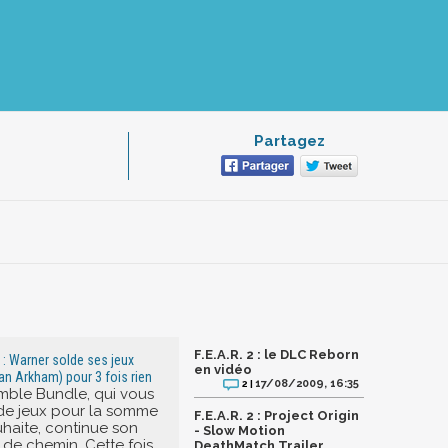
Partagez
F.E.A.R. 2 : le DLC Reborn
: Warner solde ses jeux
en vidéo
an Arkham) pour 3 fois rien
17/08/2009, 16:35
2 |
mble Bundle, qui vous
de jeux pour la somme
F.E.A.R. 2 : Project Origin
uhaite, continue son
- Slow Motion
e chemin. Cette fois,
DeathMatch Trailer