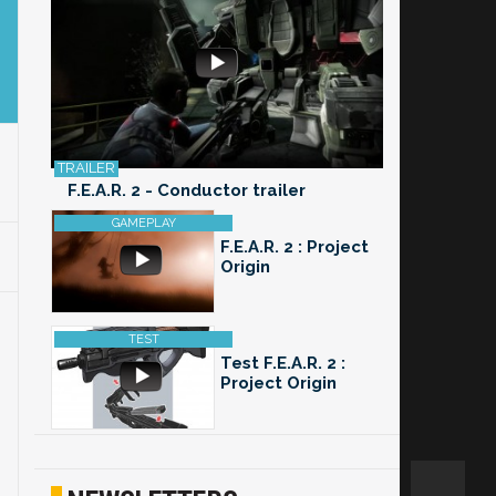
F.E.A.R. 2 - Conductor trailer
F.E.A.R. 2 : Project
Origin
Test F.E.A.R. 2 :
Project Origin