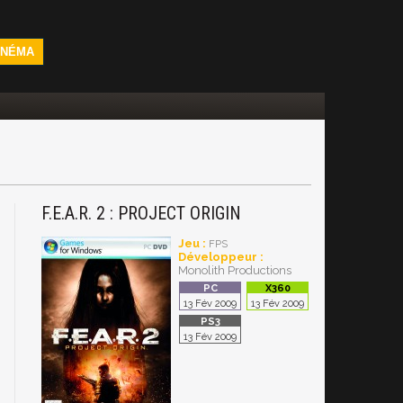
INÉMA
F.E.A.R. 2 : PROJECT ORIGIN
Jeu :
FPS
Développeur :
Monolith Productions
13 Fév 2009
13 Fév 2009
13 Fév 2009