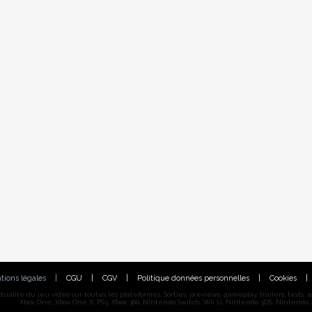
tions légales
|
CGU
|
CGV
|
Politique données personnelles
|
Cookies
|
alité du jeu vidéo sur toutes les plateformes. Sorties, previews, gameplay, trailers, tests, astu
Xbox One, Xbox One X, PS3, Xbox 360, Nintendo Switch, Wii U, Nintendo 3DS, Nintendo 2