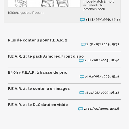
mode Match à mort
au ralenti du
prochain pack
téléchargeable Reborn.
13/08/2009, 18:47
4 |
Plus de contenu pour F.E.A.R. 2
31/07/2009, 15:31
2 |
F.E.A.R. 2 : le pack Armored Front dispo
11/06/2009, 18:40
2 |
E3 09 > F.E.A.R. 2 baisse de prix
02/06/2009, 15:21
7 |
F.E.A.R. 2 : le contenu en images
22/05/2009, 16:43
3 |
F.E.A.R. 2 : le DLC daté en vidéo
14/05/2009, 20:46
4 |