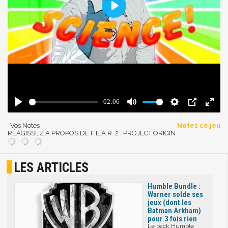
Vos Notes :
Notez ce jeu
RÉAGISSEZ A PROPOS DE F.E.A.R. 2 : PROJECT ORIGIN
LES ARTICLES
Humble Bundle :
Warner solde ses
jeux (dont les
Batman Arkham)
pour 3 fois rien
Le pack Humble