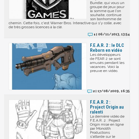
Bundle, qui vous un
groupe de jeux pour
la somme que l'on
souhaite, continue
son bonhomme de
chemin. Cette fois, c'est Warner Bros. Interactive qui s'y colle, avec
de très grosses licences à la clé.
06/11/2013, 13:54
1 |
F.E.A.R. 2 : le DLC
Reborn en vidéo
Les développeurs
de FEAR 2 se sont
amusés pendant les
vacances. Voici la
preuve en vidéo.
17/08/2009, 16:35
2 |
F.E.A.R. 2 :
Project Origin au
ralenti
La dernière vidéo de
F.E.A.R. 2 : Project
Origin mise en ligne
par Monolith
Productions
s'attarde sur le