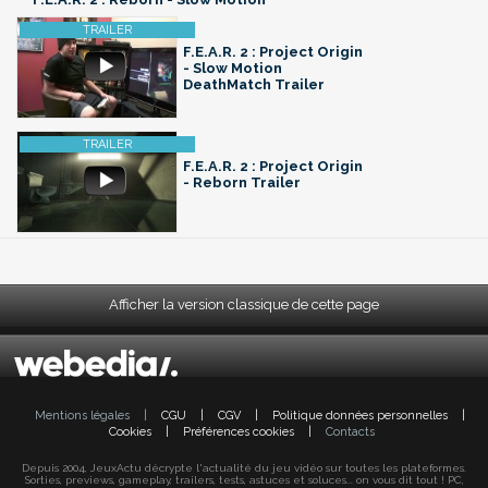
F.E.A.R. 2 : Project Origin
- Slow Motion
DeathMatch Trailer
F.E.A.R. 2 : Project Origin
- Reborn Trailer
Afficher la version classique de cette page
Mentions légales
|
CGU
|
CGV
|
Politique données personnelles
|
Cookies
|
Préférences cookies
|
Contacts
Depuis 2004, JeuxActu décrypte l'actualité du jeu vidéo sur toutes les plateformes.
Sorties, previews, gameplay, trailers, tests, astuces et soluces... on vous dit tout ! PC,