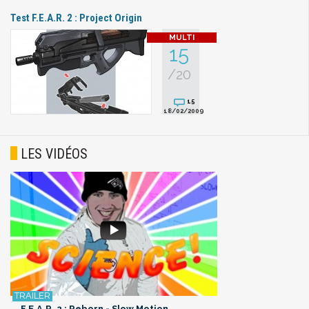
Test F.E.A.R. 2 : Project Origin
15
/20
15
18/02/2009
LES VIDÉOS
F.E.A.R. 2 : Reborn - Slow Motion