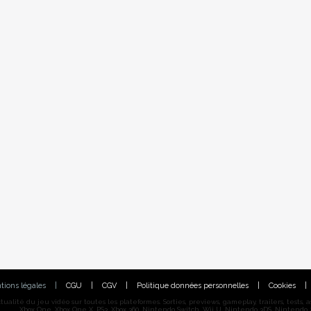
tions légales
|
CGU
|
CGV
|
Politique données personnelles
|
Cookies
|
alité du jeu vidéo sur toutes les plateformes. Sorties, previews, gameplay, trailers, tests, astu
Xbox One, Xbox One X, PS3, Xbox 360, Nintendo Switch, Wii U, Nintendo 3DS, Nintendo 2