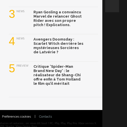
3
NEWS
Ryan Gosling a convaincu
Marvel de relancer Ghost
Rider avec son propre
pitch ! Explications.
4
NEWS
Avengers Doomsday :
Scarlet Witch derrière les
mystérieuses Sorcières
de Latvérie ?
5
PREVIEW
Critique 'Spider-Man
Brand New Day' : le
réalisateur de Shang-Chi
offre enfin à Tom Holland
le film qu’il méritait
Préférences cookies
|
Contacts
ces et soluces... on vous dit tout ! PC, PS5, PS4, PS4 Pro, Xbox series X,
DS, Stadia, Xbox Game Pass...