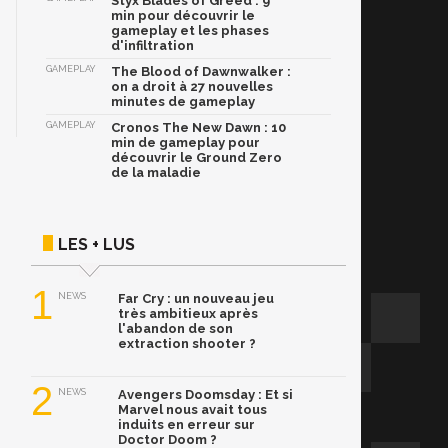
Styx Blades of Greed : 9
min pour découvrir le
gameplay et les phases
d'infiltration
GAMEPLAY
The Blood of Dawnwalker :
on a droit à 27 nouvelles
minutes de gameplay
GAMEPLAY
Cronos The New Dawn : 10
min de gameplay pour
découvrir le Ground Zero
de la maladie
LES + LUS
1
NEWS
Far Cry : un nouveau jeu
très ambitieux après
l'abandon de son
extraction shooter ?
2
NEWS
Avengers Doomsday : Et si
Marvel nous avait tous
induits en erreur sur
Doctor Doom ?