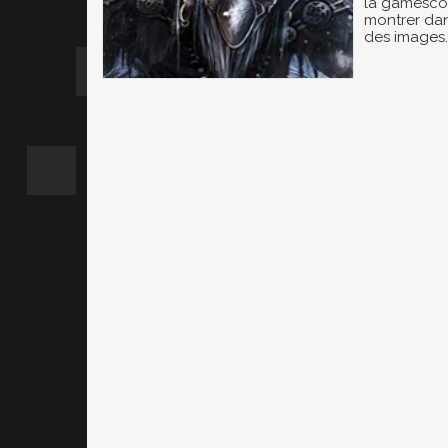
la gamesco
montrer dan
des images.