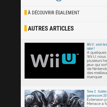
Blasé
À DÉCOUVRIR ÉGALEMENT
Osef
AUTRES ARTICLES
Joyeux
Excité
Wii U : voici l
rater !
A quelques 
Wii U, nous
plusieurs he
jeux qui sor
de Nintendo.
des meilleu
manquer.
Trine 2 : Gobli
gamescom 201
Extension p
Menace a fa