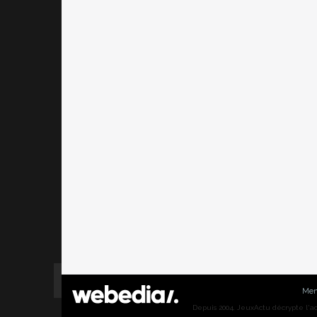
Men
Depuis 2004, JeuxActu décrypte l'actu