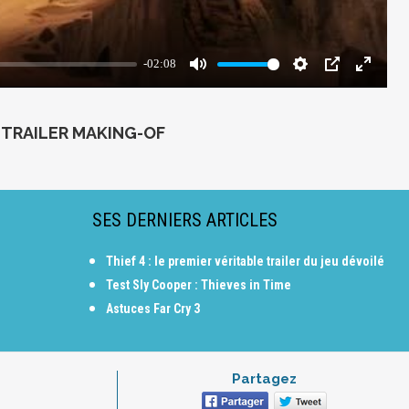
: TRAILER MAKING-OF
SES DERNIERS ARTICLES
Thief 4 : le premier véritable trailer du jeu dévoilé
Test Sly Cooper : Thieves in Time
Astuces Far Cry 3
Partagez