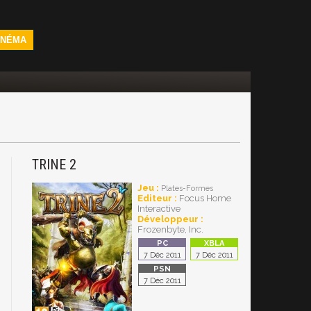
INÉMA
TRINE 2
Jeu :
Plates-Formes
Editeur :
Focus Home
Interactive
Développeur :
Frozenbyte, Inc.
7 Déc 2011
7 Déc 2011
7 Déc 2011