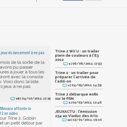
Trine 2 Wii U : un trailer
es jeux du lancement à ne pas
plein de couleurs à l'E3
2012
mois de la sortie de la
06/06/2012, 17:53
1 |
 avons pu passer
ures à jouer à tous les
Trine 2 : un trailer pour
tiront avec la console
préparer l'arrivée de
 Voici donc la liste
l'add-on
04/05/2012, 14:39
1 |
rs jeux à ne pas
Trine 2 débarque enfin
sur le PSN
04/10/2012, 17:25
18 |
02/03/2012, 12:46
1 |
n Menace affronte la
JEUXACTU : l'émission
2 en vidéo
234 au Viaduc des Arts
our Trine 2, Goblin
13/01/2012, 19:10
12 |
it un petit détour par