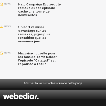
3
NEWS
Halo Campaign Evolved : le
remake du 1er épisode
cache une tonne de
nouveautés
4
NEWS
Ubisoft va miser
davantage sur les
remakes, jugés plus
rentables que les
nouveaux jeux
5
NEWS
Mauvaise nouvelle pour
les fans de Tomb Raider,
l'épisode "Catalyst" est
repoussé à 2028 !
Afficher la version classique de cette page