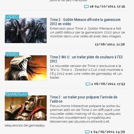
04/10/2012, 17:25
18
Trine 2 : Goblin Menace affronte la gamescom
2012 en vidéo
Extension pour Trine 2, Goblin Menace a fait
un petit détour par la gamescom 2012 pour se
montrer dans une vidéo et avec des images.
17/08/2012, 11:36
Trine 2 Wii U : un trailer plein de couleurs à l'E3
2012
La nouvelle version de Trine 2 exclusive à la
Wii U, Trine 2 : Director's Cut s'est montrée à
l'E3 2012 avec une vidéo de gameplay et un
trailer.
06/06/2012, 17:53
1
Trine 2 : un trailer pour préparer l'arrivée de
l'add-on
Focus home Interactive prépare la sortie du
premier add-on de Trine 2 en diffusant une
nouvelle vidéo making-of du jeu, quelques
minutes visuellement sympathiques
desservies par plusieurs artworks et
séquences de gameplay.
04/05/2012, 14:39
1