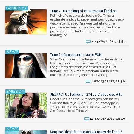
Trine 2 : un making of en attendant l'add-on
Petit chef d’œuvre du jeu vidéo, Trine 2
enchantera plus longuement ses joueurs aux
yeux ébahis avec l'arrivée cet été d'une
première extension, sortie que Frozenbyte
prépare en mettant en ligne un trailer
making-of.
24/04/2012, 13:51
1
Trine 2 débarque enfin sur le PSN
Sony Computer Entertainment lâche enfin du
lest en annonçant que Trine 2, attendu à
l'origine en décembre dernier sur le PSN,
débarquera le 7 mars prochain sur la plate-
forme de téléchargement de la PS3.
02/03/2012, 12:46
1
JEUXACTU : l'émission 234 au Viaduc des Arts
Découvrez nos deux reportages consacrés
aux meilleurs jeux de 2012 et Prototype 2,
ainsi que les tests vidéo de Star Wars : The
Old Republic et Trine 2.
13/01/2012, 19:10
12
Sony met des bâtons dans les roues de Trine 2