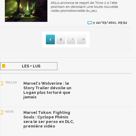
Atlus annonce le report de Trine 2 à l'été
prochain en dévoilant une toute nouvelle
vidéo promotionnelle du jeu.
22/03/2011, 09:52
7
1
2
Suivante
Dernière
LES + LUS
1
TRAILER
Marvel's Wolverine : le
Story Trailer dévoile un
Logan plus torturé que
jamais
2
NEWS
Marvel Tokon: Fighting
Souls : Cyclope Phénix
sera le 1er perso en DLC,
première vidéo