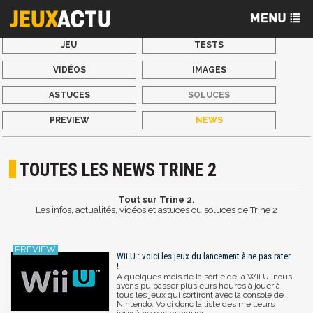
JEU
TESTS
VIDÉOS
IMAGES
ASTUCES
SOLUCES
PREVIEW
NEWS
TOUTES LES NEWS TRINE 2
Tout sur Trine 2.
Les infos, actualités, vidéos et astuces ou soluces de Trine 2
Wii U : voici les jeux du lancement à ne pas rater
!
A quelques mois de la sortie de la Wii U, nous
avons pu passer plusieurs heures à jouer à
tous les jeux qui sortiront avec la console de
Nintendo. Voici donc la liste des meilleurs
jeux à ne pas manquer.