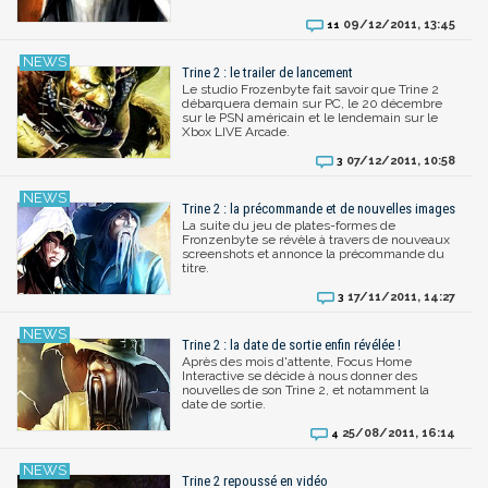
09/12/2011, 13:45
11
Trine 2 : le trailer de lancement
Le studio Frozenbyte fait savoir que Trine 2
débarquera demain sur PC, le 20 décembre
sur le PSN américain et le lendemain sur le
Xbox LIVE Arcade.
07/12/2011, 10:58
3
Trine 2 : la précommande et de nouvelles images
La suite du jeu de plates-formes de
Fronzenbyte se révèle à travers de nouveaux
screenshots et annonce la précommande du
titre.
17/11/2011, 14:27
3
Trine 2 : la date de sortie enfin révélée !
Après des mois d'attente, Focus Home
Interactive se décide à nous donner des
nouvelles de son Trine 2, et notamment la
date de sortie.
25/08/2011, 16:14
4
Trine 2 repoussé en vidéo