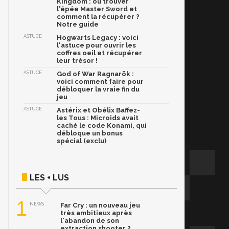
Kingdom : où trouver
l'épée Master Sword et
comment la récupérer ?
Notre guide
ASTUCE
Hogwarts Legacy : voici
l'astuce pour ouvrir les
coffres oeil et récupérer
leur trésor !
ASTUCE
God of War Ragnarök :
voici comment faire pour
débloquer la vraie fin du
jeu
ASTUCE
Astérix et Obélix Baffez-
les Tous : Microids avait
caché le code Konami, qui
débloque un bonus
spécial (exclu)
LES + LUS
1
NEWS
Far Cry : un nouveau jeu
très ambitieux après
l'abandon de son
extraction shooter ?