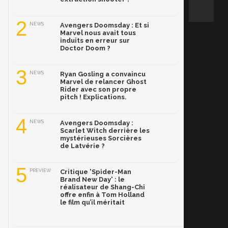
2
NEWS
Avengers Doomsday : Et si
Marvel nous avait tous
induits en erreur sur
Doctor Doom ?
3
NEWS
Ryan Gosling a convaincu
Marvel de relancer Ghost
Rider avec son propre
pitch ! Explications.
4
NEWS
Avengers Doomsday :
Scarlet Witch derrière les
mystérieuses Sorcières
de Latvérie ?
5
PREVIEW
Critique 'Spider-Man
Brand New Day' : le
réalisateur de Shang-Chi
offre enfin à Tom Holland
le film qu’il méritait