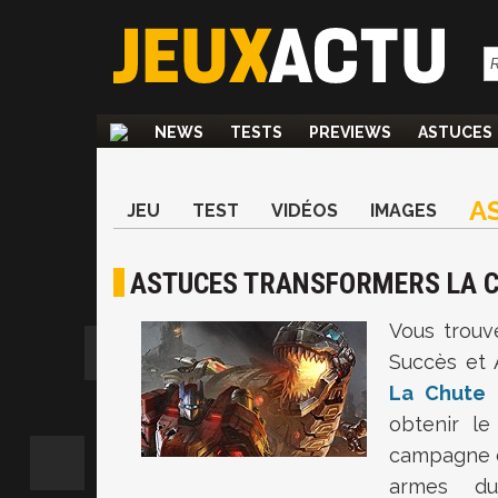
NEWS
TESTS
PREVIEWS
ASTUCES
A
JEU
TEST
VIDÉOS
IMAGES
ASTUCES TRANSFORMERS LA C
Vous trouv
Succès et 
La Chute 
obtenir le
campagne da
armes du