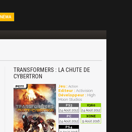
INÉMA
TRANSFORMERS : LA CHUTE DE
CYBERTRON
Jeu :
Action
Editeur :
Activision
Développeur :
High
Moon Studios
24 Août 2012
24 Août 2012
24 Août 2012
9 Août 2016