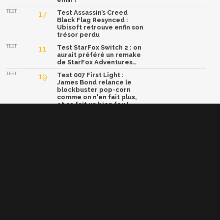
TEST
17
Test Assassin’s Creed
Black Flag Resynced :
Ubisoft retrouve enfin son
trésor perdu
TEST
11
Test StarFox Switch 2 : on
aurait préféré un remake
de StarFox Adventures…
TEST
19
Test 007 First Light :
James Bond relance le
blockbuster pop-corn
comme on n'en fait plus,
et ça fait un bien fou !
TEST
15
Test Yoshi and the
Mysterious Book : un
concept génial, mais une
formule trop sage
Afficher la version classique de cette page