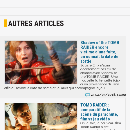
AUTRES ARTICLES
Shadow of the TOMB
RAIDER encore
victime d'une fuite,
on connaît la date de
sortie
Square Enix n'aura
décidément pas eu de
chance avec Shadow of
the TOMB RAIDER. Une
nouvelle fuite, cette fois-
ci en provenance du site
officiel, révèle la date de sortie et le laïus qui accompagne le jeu.
14/03/2018, 14:02
4 |
TOMB RAIDER :
comparatif de la
scène du parachute,
film vs jeu vidéo
On le sait, le nouveau film
Tomb Raider s'est