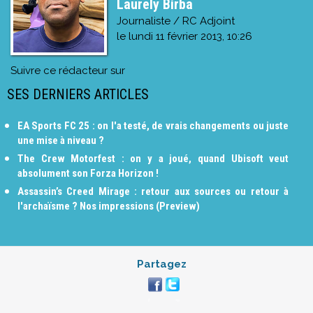
Laurely Birba
Journaliste / RC Adjoint
le
lundi 11 février 2013, 10:26
Suivre ce rédacteur sur
SES DERNIERS ARTICLES
EA Sports FC 25 : on l'a testé, de vrais changements ou juste
une mise à niveau ?
The Crew Motorfest : on y a joué, quand Ubisoft veut
absolument son Forza Horizon !
Assassin’s Creed Mirage : retour aux sources ou retour à
l'archaïsme ? Nos impressions (Preview)
Partagez