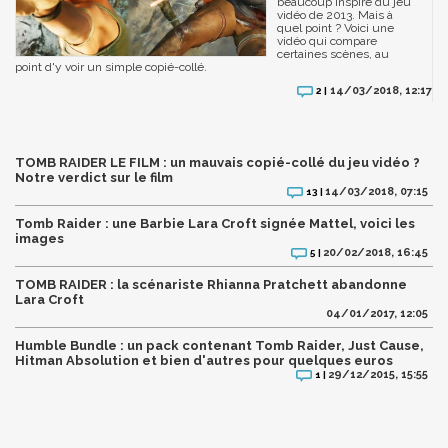
beaucoup inspiré du jeu
vidéo de 2013. Mais à
quel point ? Voici une
vidéo qui compare
certaines scènes, au
point d'y voir un simple copié-collé.
14/03/2018, 12:17
2 |
TOMB RAIDER LE FILM : un mauvais copié-collé du jeu vidéo ?
Notre verdict sur le film
14/03/2018, 07:15
13 |
Tomb Raider : une Barbie Lara Croft signée Mattel, voici les
images
20/02/2018, 16:45
5 |
TOMB RAIDER : la scénariste Rhianna Pratchett abandonne
Lara Croft
04/01/2017, 12:05
Humble Bundle : un pack contenant Tomb Raider, Just Cause,
Hitman Absolution et bien d'autres pour quelques euros
29/12/2015, 15:55
1 |